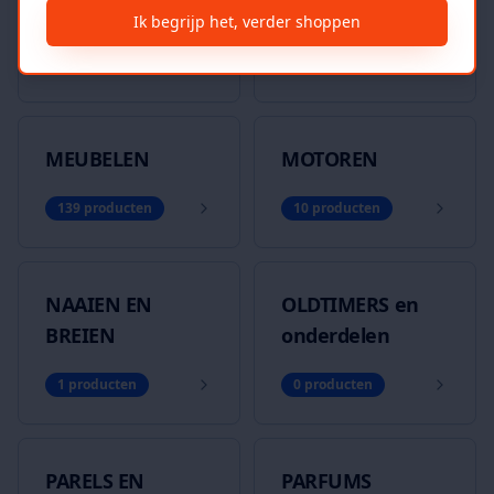
MAN
VROUW
Ik begrijp het, verder shoppen
0
producten
0
producten
MEUBELEN
MOTOREN
139
producten
10
producten
NAAIEN EN
OLDTIMERS en
BREIEN
onderdelen
1
producten
0
producten
PARELS EN
PARFUMS