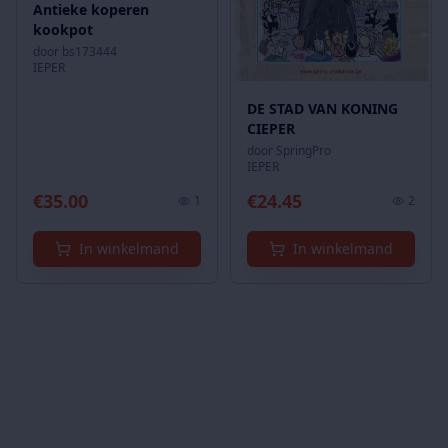
Antieke koperen
kookpot
door
bs173444
IEPER
DE STAD VAN KONING
CIEPER
door
SpringPro
IEPER
€
35.00
€
24.45
1
2
In winkelmand
In winkelmand