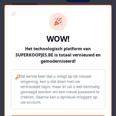
122
producten
KLEDIJ -
KLEDIJ - MANNEN
KINDEREN
WOW!
11
producten
10
producten
Het technologisch platform van
SUPERKOOPJES.BE is totaal vernieuwd en
gemoderniseerd!
KLEDIJ -
KUNST
De eerste keer dat u inlogt op de nieuwe
VROUWEN
omgeving, kan u dat doen met uw
8
producten
vertrouwde login, maar er zal u wel eenmalig
96
producten
gevraagd worden om een nieuw paswoord te
creëren. Daarna kan u opnieuw inloggen op
uw account.
18+
18+
MASSAGE - DOOR
MASSAGE - DOOR