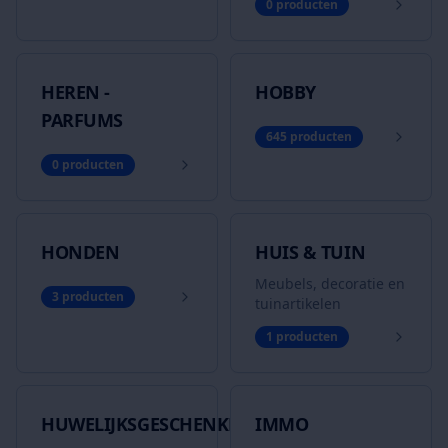
0
producten
HEREN -
HOBBY
PARFUMS
645
producten
0
producten
HONDEN
HUIS & TUIN
Meubels, decoratie en
3
producten
tuinartikelen
1
producten
HUWELIJKSGESCHENKEN
IMMO