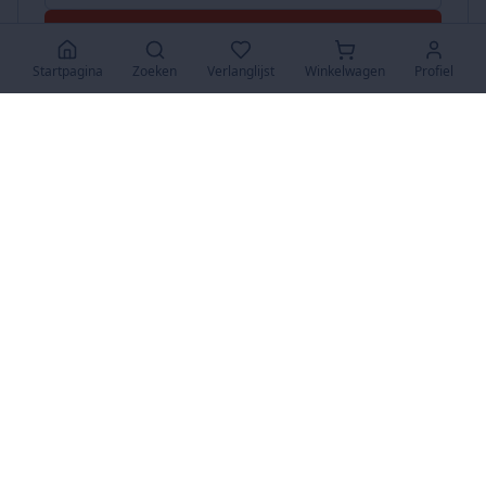
Accepteer Alles
Startpagina
Zoeken
Verlanglijst
Winkelwagen
Profiel
www.SuperKoopjes.be
De plaats voor koopjes en veilingen