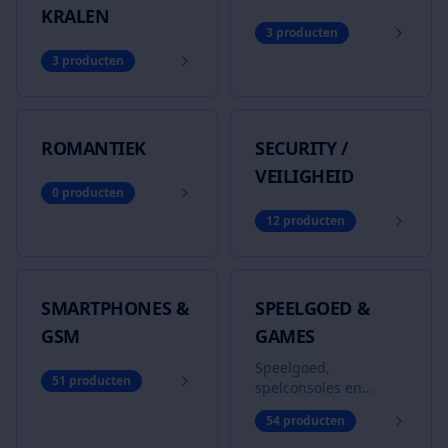
KRALEN
3
producten
3
producten
ROMANTIEK
SECURITY /
VEILIGHEID
0
producten
12
producten
SMARTPHONES &
SPEELGOED &
GSM
GAMES
Speelgoed,
51
producten
spelconsoles en
games
54
producten