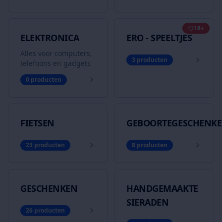
18+
ELEKTRONICA
ERO - SPEELTJES
Alles voor computers,
3
producten
telefoons en gadgets
0
producten
FIETSEN
GEBOORTEGESCHENK
23
producten
8
producten
GESCHENKEN
HANDGEMAAKTE
SIERADEN
26
producten