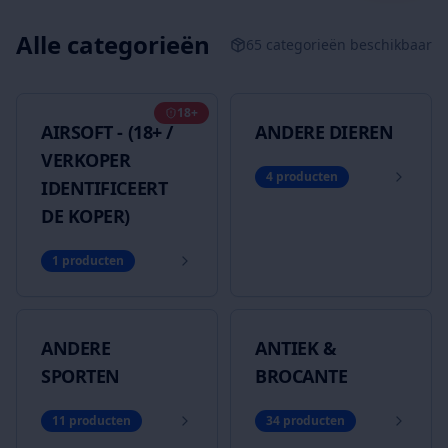
Alle categorieën
65
categorieën beschikbaar
18+
AIRSOFT - (18+ /
ANDERE DIEREN
VERKOPER
4
producten
IDENTIFICEERT
DE KOPER)
1
producten
ANDERE
ANTIEK &
SPORTEN
BROCANTE
11
producten
34
producten