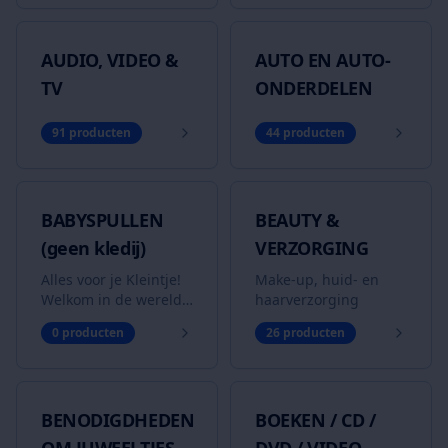
AUDIO, VIDEO &
AUTO EN AUTO-
TV
ONDERDELEN
91
producten
44
producten
BABYSPULLEN
BEAUTY &
(geen kledij)
VERZORGING
Alles voor je Kleintje!
Make-up, huid- en
Welkom in de wereld
haarverzorging
van babyspullen! Ben
0
producten
26
producten
je op zoek naar een
complete kinderuitzet,
buggy, kinderwagen
of leuk speelgoed voor
BENODIGDHEDEN
BOEKEN / CD /
een zachte prijs? Of
groeien jouw kinderen