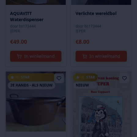
AQUAVITT
Verlichte wereldbol
Waterdispenser
door
bs173444
door
bs173444
IEPER
IEPER
€
49.00
€
8.00
In winkelmand
In winkelmand
⭐ STAR
⭐ STAR
2E HANDS - ALS NIEUW
NIEUW