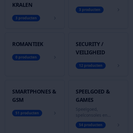
KRALEN
3
producten
3
producten
ROMANTIEK
SECURITY /
VEILIGHEID
0
producten
12
producten
SMARTPHONES &
SPEELGOED &
GSM
GAMES
Speelgoed,
51
producten
spelconsoles en
games
54
producten