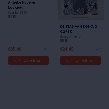
Antieke koperen
kookpot
door
bs173444
IEPER
DE STAD VAN KONING
CIEPER
door
SpringPro
IEPER
€
35.00
€
24.45
1
2
In winkelmand
In winkelmand