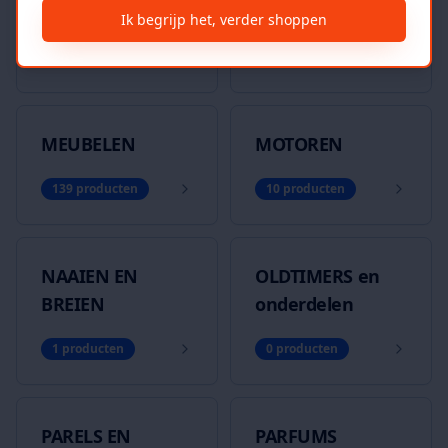
MAN
VROUW
Ik begrijp het, verder shoppen
0
producten
0
producten
MEUBELEN
MOTOREN
139
producten
10
producten
NAAIEN EN
OLDTIMERS en
BREIEN
onderdelen
1
producten
0
producten
PARELS EN
PARFUMS