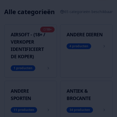
Alle categorieën
65
categorieën beschikbaar
18+
AIRSOFT - (18+ /
ANDERE DIEREN
VERKOPER
4
producten
IDENTIFICEERT
DE KOPER)
1
producten
ANDERE
ANTIEK &
SPORTEN
BROCANTE
11
producten
34
producten