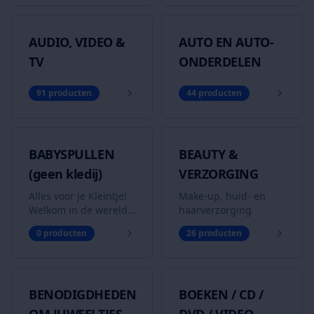
AUDIO, VIDEO &
AUTO EN AUTO-
TV
ONDERDELEN
91
producten
44
producten
BABYSPULLEN
BEAUTY &
(geen kledij)
VERZORGING
Alles voor je Kleintje!
Make-up, huid- en
Welkom in de wereld
haarverzorging
van babyspullen! Ben
0
producten
26
producten
je op zoek naar een
complete kinderuitzet,
buggy, kinderwagen
of leuk speelgoed voor
BENODIGDHEDEN
BOEKEN / CD /
een zachte prijs? Of
groeien jouw kinderen