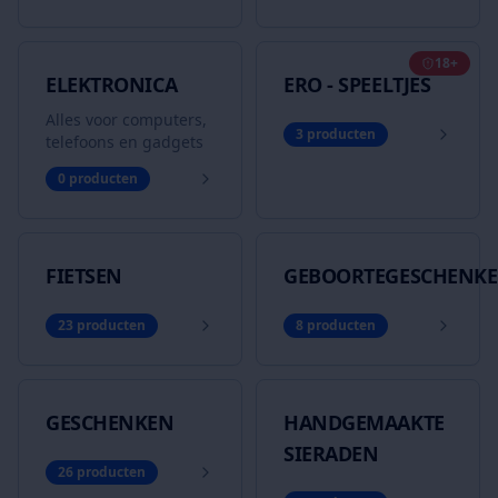
18+
ELEKTRONICA
ERO - SPEELTJES
Alles voor computers,
3
producten
telefoons en gadgets
0
producten
FIETSEN
GEBOORTEGESCHENK
23
producten
8
producten
GESCHENKEN
HANDGEMAAKTE
SIERADEN
26
producten