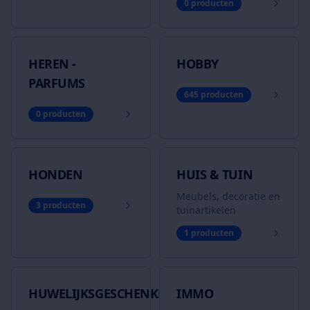
0
producten
HEREN -
HOBBY
PARFUMS
645
producten
0
producten
HONDEN
HUIS & TUIN
Meubels, decoratie en
3
producten
tuinartikelen
1
producten
HUWELIJKSGESCHENKEN
IMMO