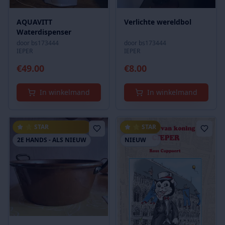
AQUAVITT
Verlichte wereldbol
Waterdispenser
door
bs173444
door
bs173444
IEPER
IEPER
€
49.00
€
8.00
In winkelmand
In winkelmand
⭐ STAR
⭐ STAR
2E HANDS - ALS NIEUW
NIEUW