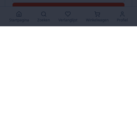
Accepteer Alles
Startpagina
Zoeken
Verlanglijst
Winkelwagen
Profiel
www.SuperKoopjes.be
De plaats voor koopjes en veilingen