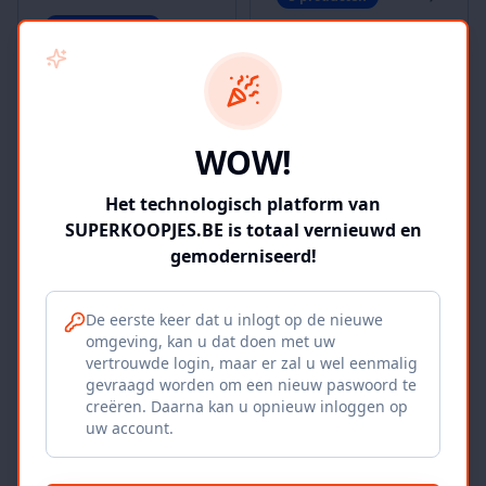
122
producten
KLEDIJ -
KLEDIJ - MANNEN
KINDEREN
WOW!
11
producten
10
producten
Het technologisch platform van
SUPERKOOPJES.BE is totaal vernieuwd en
gemoderniseerd!
KLEDIJ -
KUNST
De eerste keer dat u inlogt op de nieuwe
VROUWEN
omgeving, kan u dat doen met uw
8
producten
vertrouwde login, maar er zal u wel eenmalig
96
producten
gevraagd worden om een nieuw paswoord te
creëren. Daarna kan u opnieuw inloggen op
uw account.
18+
18+
MASSAGE - DOOR
MASSAGE - DOOR