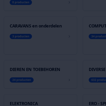
0
producten
CARAVANS en onderdelen
COMPUTE
3
producten
34
produc
DIEREN EN TOEBEHOREN
DIVERSE
24
producten
632
produ
ELEKTRONICA
ERO - SP