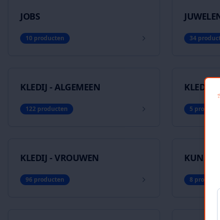
JOBS
JUWELEN
10
producten
34
produc
KLEDIJ - ALGEMEEN
KLEDIJ -
122
producten
5
product
KLEDIJ - VROUWEN
KUNST
96
producten
8
product