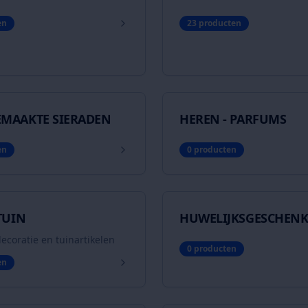
en
23
producten
MAAKTE SIERADEN
HEREN - PARFUMS
en
0
producten
TUIN
HUWELIJKSGESCHEN
ecoratie en tuinartikelen
0
producten
en