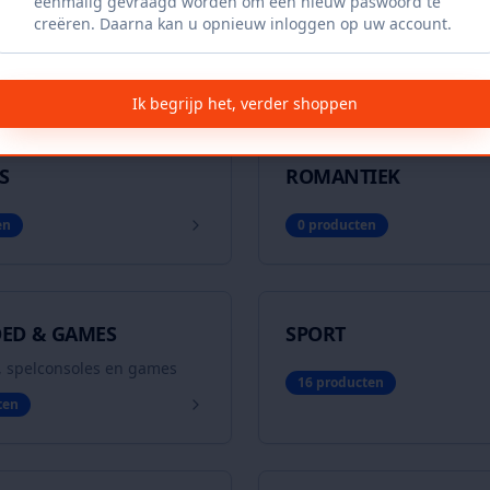
eenmalig gevraagd worden om een nieuw paswoord te
EN
NAAIEN EN BREIEN
creëren. Daarna kan u opnieuw inloggen op uw account.
ten
1
producten
Ik begrijp het, verder shoppen
S
ROMANTIEK
en
0
producten
OED & GAMES
SPORT
, spelconsoles en games
16
producten
ten