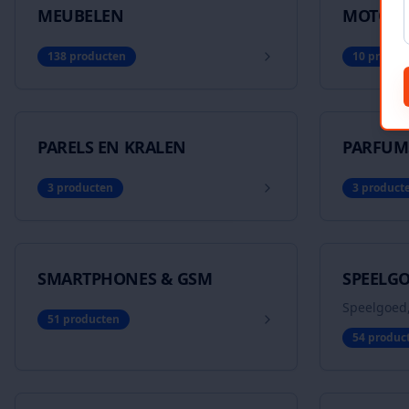
MEUBELEN
MOTOR
138
producten
10
produc
PARELS EN KRALEN
PARFUM
3
producten
3
product
SMARTPHONES & GSM
SPEELG
Speelgoed
51
producten
54
produc