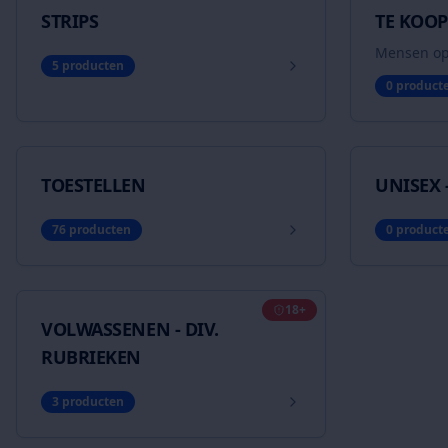
STRIPS
TE KOOP
Mensen op
5
producten
0
product
TOESTELLEN
UNISEX 
76
producten
0
product
18+
VOLWASSENEN - DIV.
RUBRIEKEN
3
producten