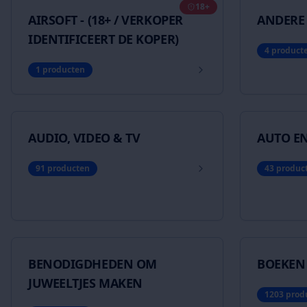
18+
AIRSOFT - (18+ / VERKOPER
ANDERE
IDENTIFICEERT DE KOPER)
4
product
1
producten
AUDIO, VIDEO & TV
AUTO E
91
producten
43
produc
BENODIGDHEDEN OM
BOEKEN 
JUWEELTJES MAKEN
1203
prod