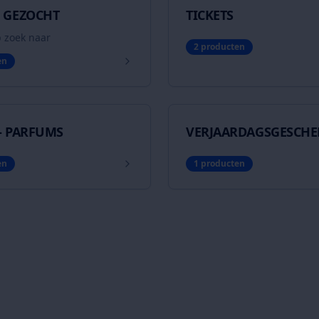
 GEZOCHT
TICKETS
 zoek naar
2
producten
en
- PARFUMS
VERJAARDAGSGESCH
en
1
producten