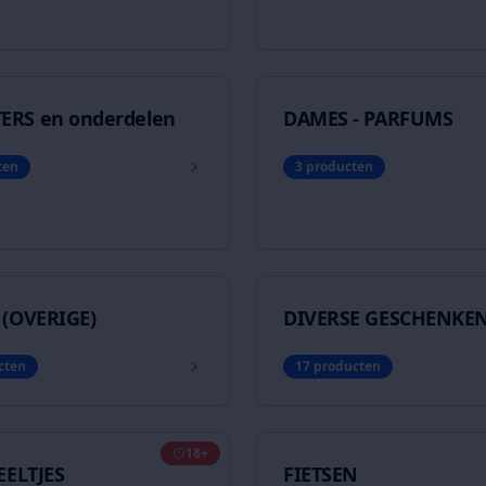
RS en onderdelen
DAMES - PARFUMS
ten
3
producten
 (OVERIGE)
DIVERSE GESCHENKE
cten
17
producten
18+
EELTJES
FIETSEN