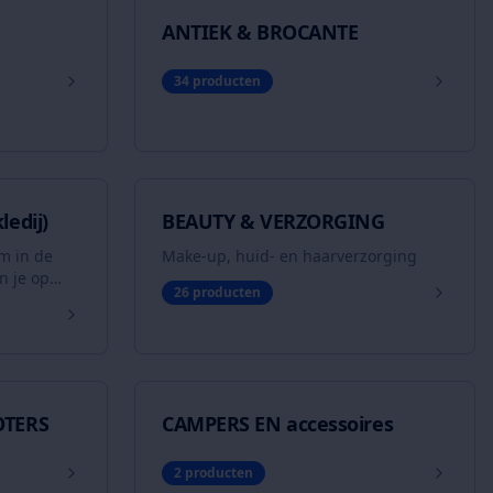
ANTIEK & BROCANTE
34
producten
edij)
BEAUTY & VERZORGING
om in de
Make-up, huid- en haarverzorging
n je op
26
producten
eruitzet,
rijs? Of
el en wil
verkoop
e start.
OTERS
CAMPERS EN accessoires
2
producten