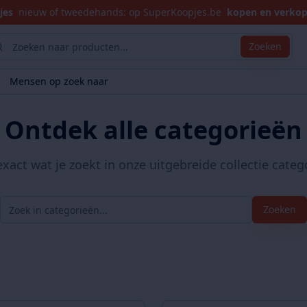
jes
nieuw of tweedehands: op SuperKoopjes.be
kopen en verko
Zoeken
Mensen op zoek naar
Ontdek alle categorieën
exact wat je zoekt in onze uitgebreide collectie categ
Zoeken