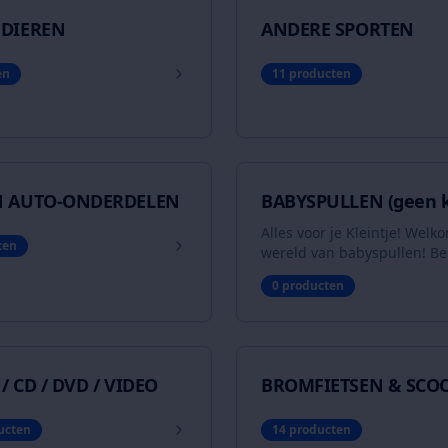
 DIEREN
ANDERE SPORTEN
en
11
producten
N AUTO-ONDERDELEN
BABYSPULLEN (geen kl
Alles voor je Kleintje! Welk
ten
wereld van babyspullen! Be
zoek naar een complete kind
0
producten
buggy, kinderwagen of leuk
speelgoed voor een zachte p
groeien jouw kinderen te sn
je ruimte maken? Koop en 
hier alles voor een vliegend
/ CD / DVD / VIDEO
BROMFIETSEN & SCO
ucten
14
producten