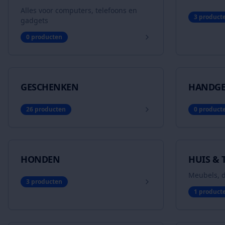
Alles voor computers, telefoons en
3
product
gadgets
0
producten
GESCHENKEN
HANDGE
26
producten
0
product
HONDEN
HUIS & 
Meubels, d
3
producten
1
product