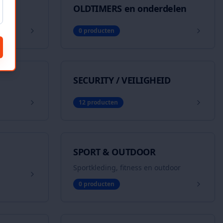
OLDTIMERS en onderdelen
0
producten
SECURITY / VEILIGHEID
12
producten
SPORT & OUTDOOR
Sportkleding, fitness en outdoor
0
producten