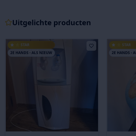
Uitgelichte producten
⭐ STAR
⭐ STAR
2E HANDS - ALS NIEUW
2E HANDS - 