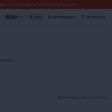
pen
is zoveel leuker en efficiënter op deze site
🇳🇱
BE
Gast
Winkelwagen
Verlanglijst
orieën
65
categorieën beschikbaar