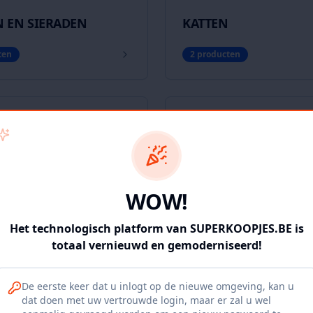
 EN SIERADEN
KATTEN
ten
2
producten
 BABY'S
KLEDIJ - KINDEREN
en
10
producten
WOW!
MASSAGE - DOOR MA
Het technologisch platform van SUPERKOOPJES.BE is
totaal vernieuwd en gemoderniseerd!
en
0
producten
De eerste keer dat u inlogt op de nieuwe omgeving, kan u
dat doen met uw vertrouwde login, maar er zal u wel