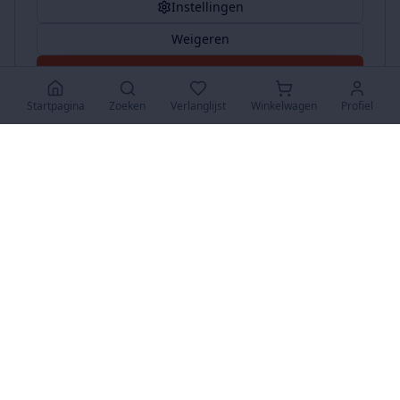
Instellingen
Weigeren
Accepteer Alles
Startpagina
Zoeken
Verlanglijst
Winkelwagen
Profiel
www.SuperKoopjes.be