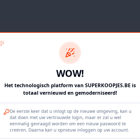
WOW!
Het technologisch platform van SUPERKOOPJES.BE is
totaal vernieuwd en gemoderniseerd!
De eerste keer dat u inlogt op de nieuwe omgeving, kan u
dat doen met uw vertrouwde login, maar er zal u wel
eenmalig gevraagd worden om een nieuw paswoord te
404
creëren. Daarna kan u opnieuw inloggen op uw account.