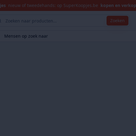
jes
nieuw of tweedehands: op SuperKoopjes.be
kopen en verko
Zoeken
Mensen op zoek naar