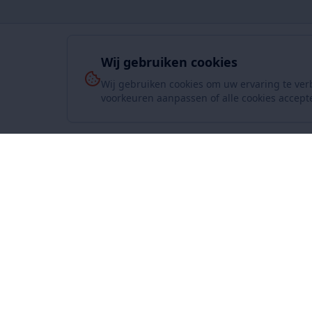
Wij gebruiken cookies
Wij gebruiken cookies om uw ervaring te ver
voorkeuren aanpassen of alle cookies accept
Over On
www.SuperKoopjes.be