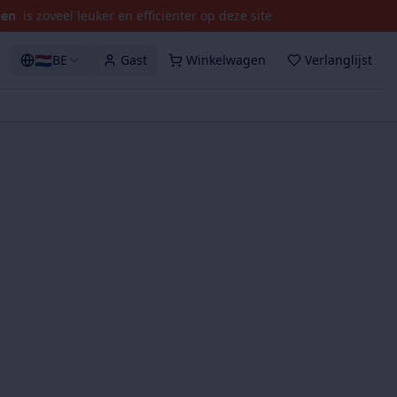
pen
is zoveel leuker en efficiënter op deze site
🇳🇱
BE
Gast
Winkelwagen
Verlanglijst