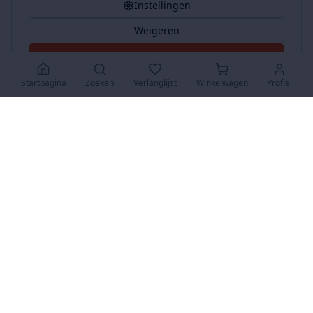
Instellingen
Weigeren
Accepteer Alles
Startpagina
Zoeken
Verlanglijst
Winkelwagen
Profiel
www.SuperKoopjes.be