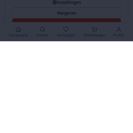
Instellingen
Weigeren
Accepteer Alles
Startpagina
Zoeken
Verlanglijst
Winkelwagen
Profiel
www.SuperKoopjes.be