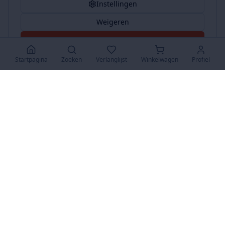
Instellingen
Weigeren
Accepteer Alles
Startpagina
Zoeken
Verlanglijst
Winkelwagen
Profiel
www.SuperKoopjes.be