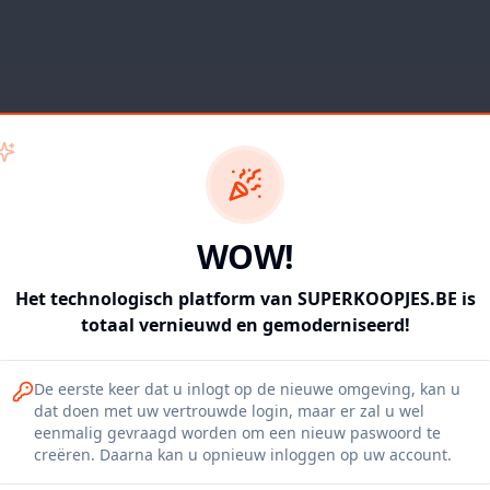
WOW!
Het technologisch platform van SUPERKOOPJES.BE is
totaal vernieuwd en gemoderniseerd!
De eerste keer dat u inlogt op de nieuwe omgeving, kan u
dat doen met uw vertrouwde login, maar er zal u wel
eenmalig gevraagd worden om een nieuw paswoord te
404
creëren. Daarna kan u opnieuw inloggen op uw account.