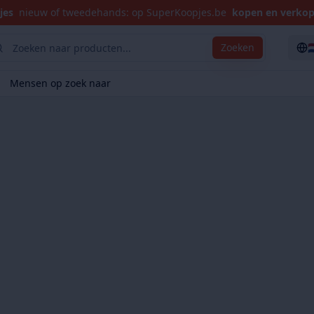
jes
nieuw of tweedehands: op SuperKoopjes.be
kopen en verko

Zoeken
Mensen op zoek naar