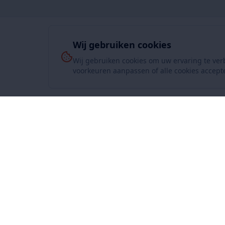
Wij gebruiken cookies
Wij gebruiken cookies om uw ervaring te ver
voorkeuren aanpassen of alle cookies accept
Over On
www.SuperKoopjes.be