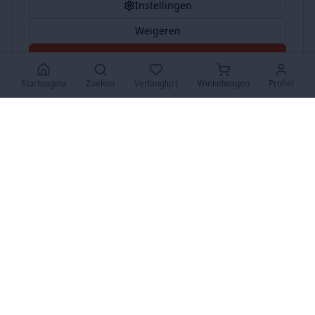
Instellingen
Weigeren
Accepteer Alles
Startpagina
Zoeken
Verlanglijst
Winkelwagen
Profiel
www.SuperKoopjes.be