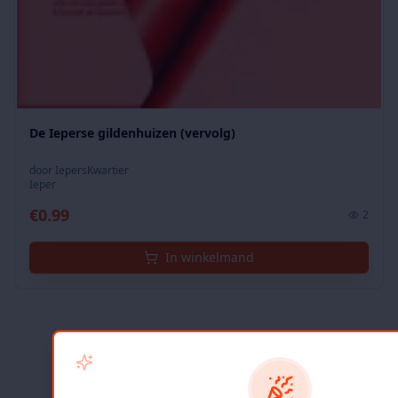
De Ieperse gildenhuizen (vervolg)
door
IepersKwartier
Ieper
€
0.99
2
In winkelmand