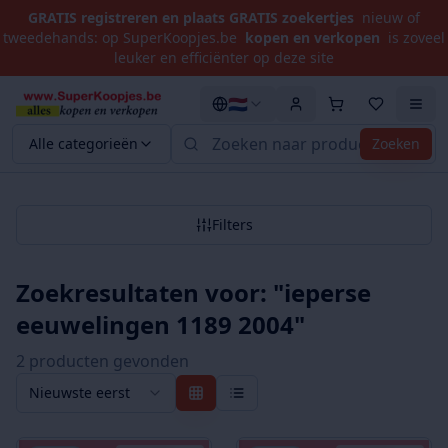
GRATIS registreren en plaats GRATIS zoekertjes
nieuw of
tweedehands: op SuperKoopjes.be
kopen en verkopen
is zoveel
leuker en efficiënter op deze site
🇳🇱
Alle categorieën
Zoeken
Filters
Zoekresultaten voor: "
ieperse
eeuwelingen 1189 2004
"
2
product
en
gevonden
Nieuwste eerst