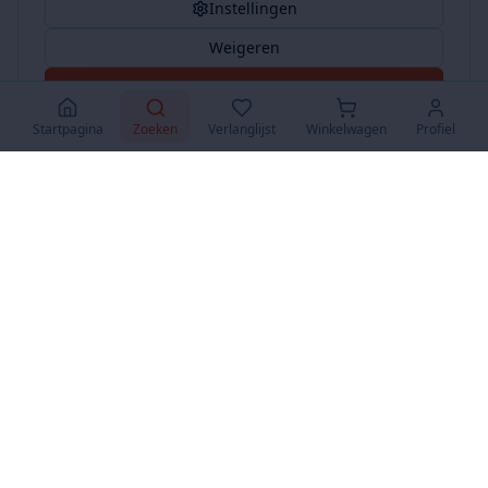
Instellingen
Weigeren
Accepteer Alles
Startpagina
Zoeken
Verlanglijst
Winkelwagen
Profiel
www.SuperKoopjes.be