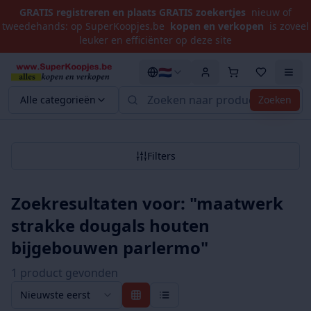
GRATIS registreren en plaats GRATIS zoekertjes
nieuw of
tweedehands: op SuperKoopjes.be
kopen en verkopen
is zoveel
leuker en efficiënter op deze site
🇳🇱
Alle categorieën
Zoeken
Filters
Zoekresultaten voor: "
maatwerk
strakke dougals houten
bijgebouwen parlermo
"
1
product
gevonden
Nieuwste eerst