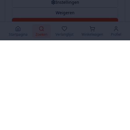
Instellingen
Weigeren
Accepteer Alles
Startpagina
Zoeken
Verlanglijst
Winkelwagen
Profiel
www.SuperKoopjes.be