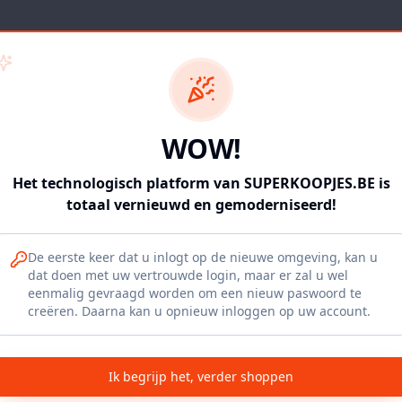
WOW!
Het technologisch platform van SUPERKOOPJES.BE is
Something went wrong
totaal vernieuwd en gemoderniseerd!
An unexpected error occurred. Please try refreshing
the page.
De eerste keer dat u inlogt op de nieuwe omgeving, kan u
dat doen met uw vertrouwde login, maar er zal u wel
eenmalig gevraagd worden om een nieuw paswoord te
Refresh App
creëren. Daarna kan u opnieuw inloggen op uw account.
Ik begrijp het, verder shoppen