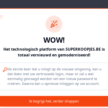
WOW!
Het technologisch platform van SUPERKOOPJES.BE is
Something went wrong
totaal vernieuwd en gemoderniseerd!
An unexpected error occurred. Please try refreshing
the page.
De eerste keer dat u inlogt op de nieuwe omgeving, kan u
dat doen met uw vertrouwde login, maar er zal u wel
eenmalig gevraagd worden om een nieuw paswoord te
Refresh App
creëren. Daarna kan u opnieuw inloggen op uw account.
Ik begrijp het, verder shoppen