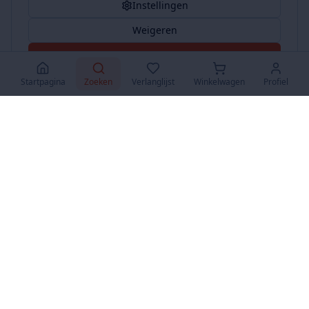
Instellingen
Weigeren
Accepteer Alles
Startpagina
Zoeken
Verlanglijst
Winkelwagen
Profiel
www.SuperKoopjes.be