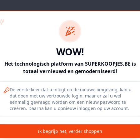
WOW!
Het technologisch platform van SUPERKOOPJES.BE is
Something went wrong
totaal vernieuwd en gemoderniseerd!
An unexpected error occurred. Please try refreshing
the page.
De eerste keer dat u inlogt op de nieuwe omgeving, kan u
dat doen met uw vertrouwde login, maar er zal u wel
eenmalig gevraagd worden om een nieuw paswoord te
Refresh App
creëren. Daarna kan u opnieuw inloggen op uw account.
Ik begrijp het, verder shoppen