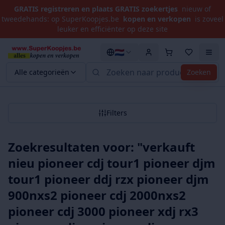
GRATIS registreren en plaats GRATIS zoekertjes
nieuw of
tweedehands: op SuperKoopjes.be
kopen en verkopen
is zoveel
leuker en efficiënter op deze site
🇳🇱
Alle categorieën
Zoeken
Filters
Zoekresultaten voor: "
verkauft
nieu pioneer cdj tour1 pioneer djm
tour1 pioneer ddj rzx pioneer djm
900nxs2 pioneer cdj 2000nxs2
pioneer cdj 3000 pioneer xdj rx3