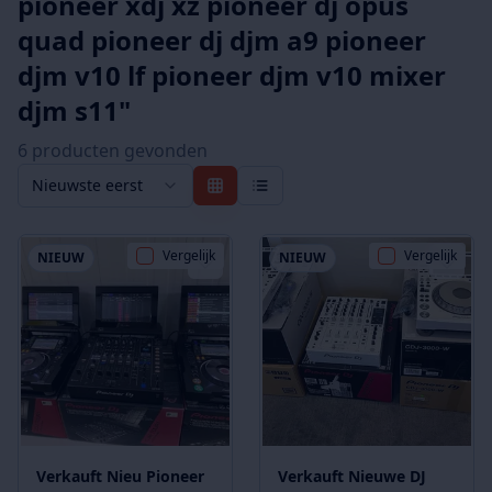
pioneer xdj xz pioneer dj opus
quad pioneer dj djm a9 pioneer
djm v10 lf pioneer djm v10 mixer
djm s11
"
6
product
en
gevonden
Nieuwste eerst
Vergelijk
Vergelijk
NIEUW
NIEUW
Verkauft Nieu Pioneer
Verkauft Nieuwe DJ