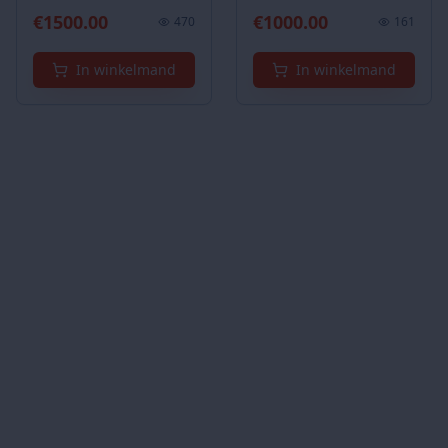
Edition/ 2x Pioneer DJ
Chromatische
€
1500.00
€
1000.00
470
161
CDJ 3000 +1x Pioneer
Toetsenbord, Ketron
DJM-A9 Mixer, 2x
SD7, Ketron SD80,
Pioneer CDJ-3000 +1x
In winkelmand
Ketron SD90 Arranger
In winkelmand
AlphaTheta Euphonia,
Module, Nord Electro
Pioneer Opus-Quad,
6D 61-toetsen
Pioneer XDJ-XZ,
Pioneer XDJ-XZ-W,
Pioneer DJ-XDJ-XZ-N