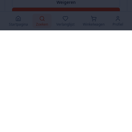
Weigeren
Accepteer Alles
Startpagina
Zoeken
Verlanglijst
Winkelwagen
Profiel
www.SuperKoopjes.be
De plaats voor koopjes en veilingen