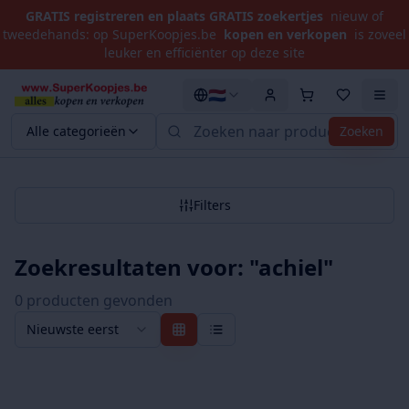
GRATIS registreren en plaats GRATIS zoekertjes
nieuw of
tweedehands: op SuperKoopjes.be
kopen en verkopen
is zoveel
leuker en efficiënter op deze site
🇳🇱
Alle categorieën
Zoeken
Filters
Zoekresultaten voor: "
achiel
"
0
product
en
gevonden
Nieuwste eerst