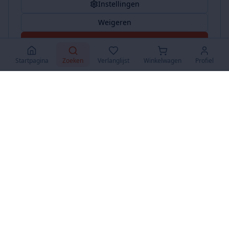
Instellingen
Weigeren
Accepteer Alles
Startpagina
Zoeken
Verlanglijst
Winkelwagen
Profiel
www.SuperKoopjes.be