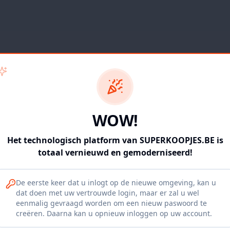
WOW!
Het technologisch platform van SUPERKOOPJES.BE is
totaal vernieuwd en gemoderniseerd!
De eerste keer dat u inlogt op de nieuwe omgeving, kan u
dat doen met uw vertrouwde login, maar er zal u wel
eenmalig gevraagd worden om een nieuw paswoord te
404
creëren. Daarna kan u opnieuw inloggen op uw account.