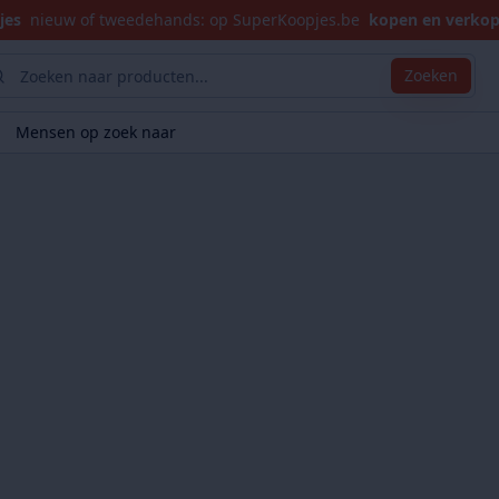
jes
nieuw of tweedehands: op SuperKoopjes.be
kopen en verko
Zoeken
Mensen op zoek naar