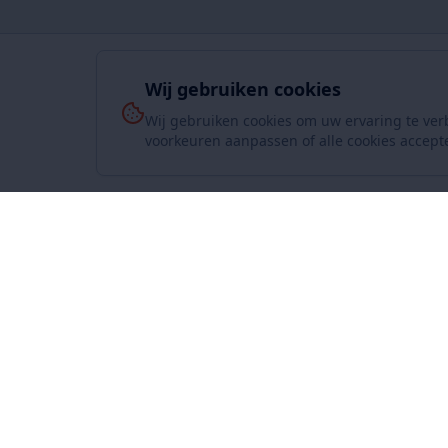
Wij gebruiken cookies
Wij gebruiken cookies om uw ervaring te ver
voorkeuren aanpassen of alle cookies accept
Over On
www.SuperKoopjes.be