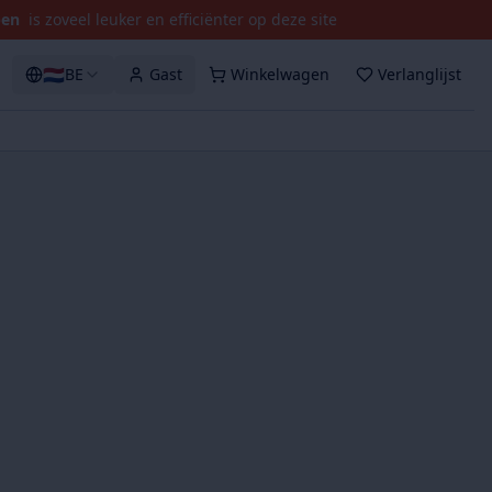
pen
is zoveel leuker en efficiënter op deze site
🇳🇱
BE
Gast
Winkelwagen
Verlanglijst