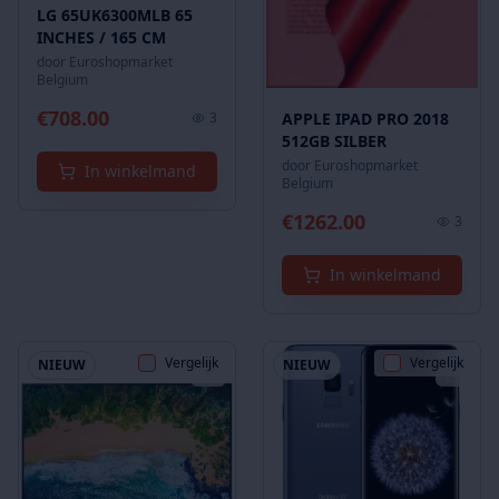
LG 65UK6300MLB 65
INCHES / 165 CM
door
Euroshopmarket
Belgium
€
708.00
APPLE IPAD PRO 2018
3
512GB SILBER
door
Euroshopmarket
In winkelmand
Belgium
€
1262.00
3
In winkelmand
Vergelijk
Vergelijk
NIEUW
NIEUW