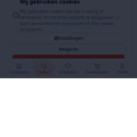
Wij gebruiken cookies
Wij gebruiken cookies om uw ervaring te
verbeteren en om onze website te analyseren. U
kunt uw voorkeuren aanpassen of alle cookies
accepteren.
Instellingen
Weigeren
Accepteer Alles
Startpagina
Zoeken
Verlanglijst
Winkelwagen
Profiel