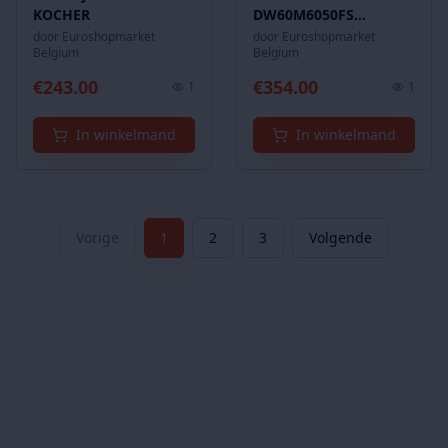
KOCHER
DW60M6050FS
GESCHIRRSPÜLMASCHINE
door
Euroshopmarket
door
Euroshopmarket
Belgium
Belgium
€
243.00
€
354.00
1
1
In winkelmand
In winkelmand
Vorige
1
2
3
Volgende