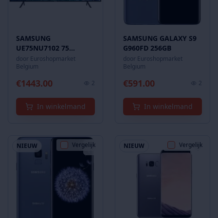
SAMSUNG
SAMSUNG GALAXY S9
UE75NU7102 75
G960FD 256GB
INCHES / 189 CM
door
Euroshopmarket
door
Euroshopmarket
Belgium
Belgium
€
1443.00
€
591.00
2
2
In winkelmand
In winkelmand
Vergelijk
Vergelijk
NIEUW
NIEUW