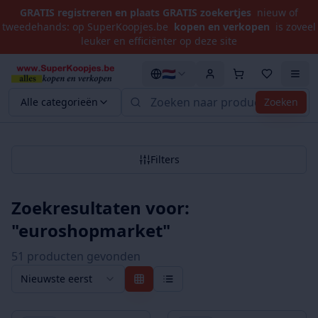
GRATIS registreren en plaats GRATIS zoekertjes
nieuw of
tweedehands: op SuperKoopjes.be
kopen en verkopen
is zoveel
leuker en efficiënter op deze site
🇳🇱
Alle categorieën
Zoeken
Filters
Zoekresultaten voor:
"
euroshopmarket
"
51
product
en
gevonden
Nieuwste eerst