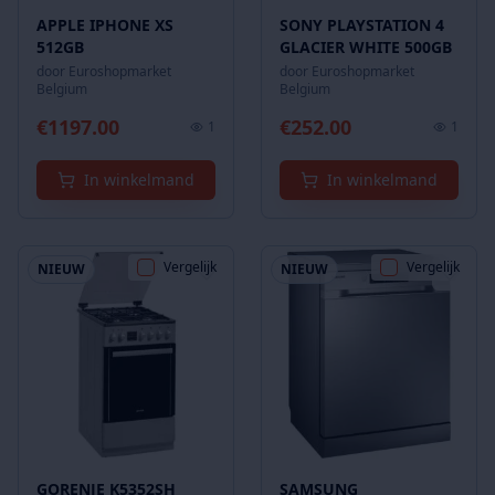
APPLE IPHONE XS
SONY PLAYSTATION 4
512GB
GLACIER WHITE 500GB
door
Euroshopmarket
door
Euroshopmarket
Belgium
Belgium
€
1197.00
€
252.00
1
1
In winkelmand
In winkelmand
Vergelijk
Vergelijk
NIEUW
NIEUW
GORENJE K5352SH
SAMSUNG