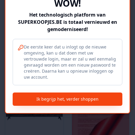
WOW!
APPLE IPHONE SE 32GB
GORENJE NRS9182MX
Het technologisch platform van
KÜHLGERÄT
SUPERKOOPJES.BE is totaal vernieuwd en
door
Euroshopmarket
door
Euroshopmarket
gemoderniseerd!
Belgium
Belgium
€
243.00
€
705.00
3
3
De eerste keer dat u inlogt op de nieuwe
omgeving, kan u dat doen met uw
In winkelmand
In winkelmand
vertrouwde login, maar er zal u wel eenmalig
gevraagd worden om een nieuw paswoord te
creëren. Daarna kan u opnieuw inloggen op
uw account.
Vergelijk
Vergelijk
NIEUW
NIEUW
Ik begrijp het, verder shoppen