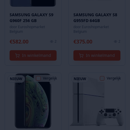
SAMSUNG GALAXY S9
SAMSUNG GALAXY S8
G960F 256 GB
G955FD 64GB
door
Euroshopmarket
door
Euroshopmarket
Belgium
Belgium
€
582.00
€
375.00
2
2
In winkelmand
In winkelmand
Vergelijk
Vergelijk
NIEUW
NIEUW