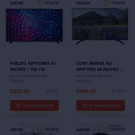
Vergelijk
Vergelijk
NIEUW
NIEUW
PHILIPS 43PFS5803 43
SONY BRAVIA KD-
INCHES / 109 CM
49XF7005 49 INCHES /
123 CM
door
Euroshopmarket
door
Euroshopmarket
Belgium
Belgium
€
252.00
€
400.00
3073
2874
In winkelmand
In winkelmand
Vergelijk
Vergelijk
NIEUW
NIEUW