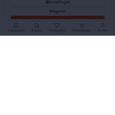
Instellingen
Weigeren
Accepteer Alles
Startpagina
Zoeken
Verlanglijst
Winkelwagen
Profiel
www.SuperKoopjes.be