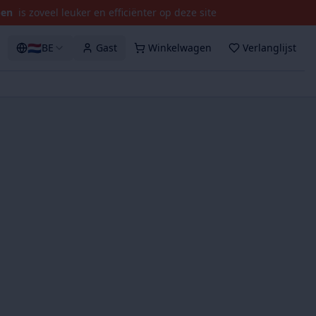
pen
is zoveel leuker en efficiënter op deze site
🇳🇱
BE
Gast
Winkelwagen
Verlanglijst