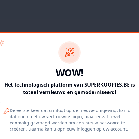
WOW!
Het technologisch platform van SUPERKOOPJES.BE is
totaal vernieuwd en gemoderniseerd!
De eerste keer dat u inlogt op de nieuwe omgeving, kan u
dat doen met uw vertrouwde login, maar er zal u wel
eenmalig gevraagd worden om een nieuw paswoord te
404
creëren. Daarna kan u opnieuw inloggen op uw account.