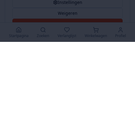
Instellingen
Weigeren
Accepteer Alles
Startpagina
Zoeken
Verlanglijst
Winkelwagen
Profiel
www.SuperKoopjes.be