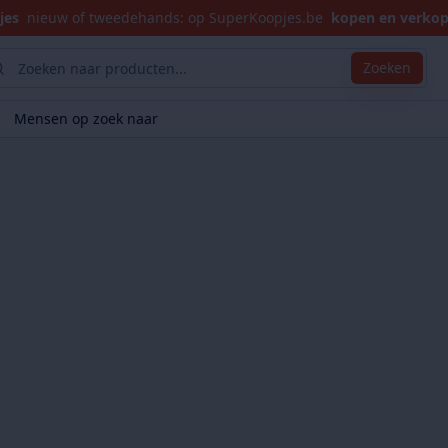
jes
nieuw of tweedehands: op SuperKoopjes.be
kopen en verko
Zoeken
Mensen op zoek naar