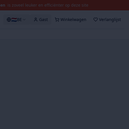
pen
is zoveel leuker en efficiënter op deze site
🇳🇱
BE
Gast
Winkelwagen
Verlanglijst