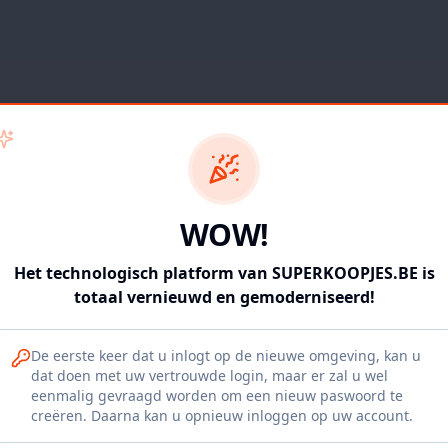
WOW!
Het technologisch platform van SUPERKOOPJES.BE is
totaal vernieuwd en gemoderniseerd!
De eerste keer dat u inlogt op de nieuwe omgeving, kan u
dat doen met uw vertrouwde login, maar er zal u wel
eenmalig gevraagd worden om een nieuw paswoord te
404
creëren. Daarna kan u opnieuw inloggen op uw account.