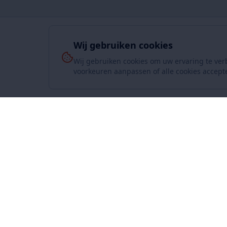
Wij gebruiken cookies
Wij gebruiken cookies om uw ervaring te ver
voorkeuren aanpassen of alle cookies accept
Over On
www.SuperKoopjes.be