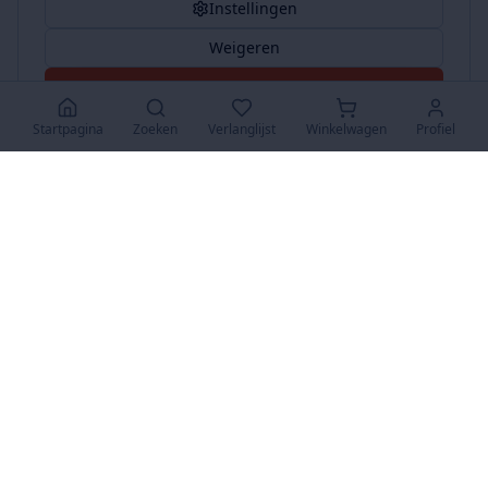
Instellingen
Weigeren
Accepteer Alles
Startpagina
Zoeken
Verlanglijst
Winkelwagen
Profiel
www.SuperKoopjes.be