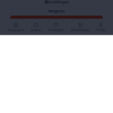
Instellingen
Weigeren
Accepteer Alles
Startpagina
Zoeken
Verlanglijst
Winkelwagen
Profiel
www.SuperKoopjes.be