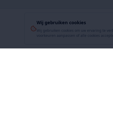
Wij gebruiken cookies
Wij gebruiken cookies om uw ervaring te ver
voorkeuren aanpassen of alle cookies accept
Over On
www.SuperKoopjes.be