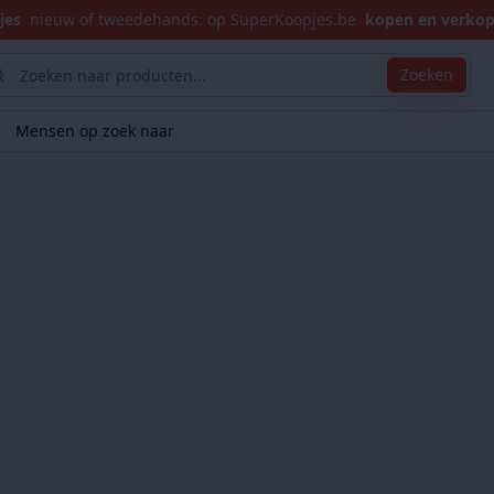
jes
nieuw of tweedehands: op SuperKoopjes.be
kopen en verko
Zoeken
Mensen op zoek naar