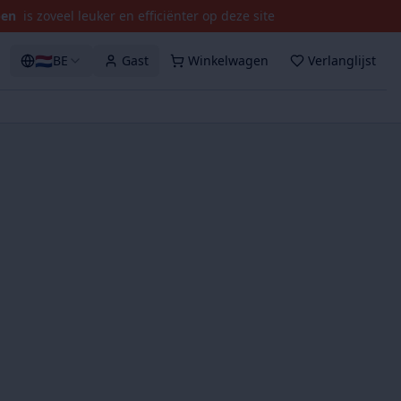
pen
is zoveel leuker en efficiënter op deze site
🇳🇱
BE
Gast
Winkelwagen
Verlanglijst