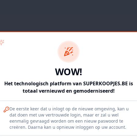
WOW!
Het technologisch platform van SUPERKOOPJES.BE is
totaal vernieuwd en gemoderniseerd!
De eerste keer dat u inlogt op de nieuwe omgeving, kan u
dat doen met uw vertrouwde login, maar er zal u wel
eenmalig gevraagd worden om een nieuw paswoord te
404
creëren. Daarna kan u opnieuw inloggen op uw account.