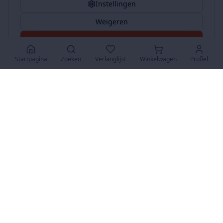
Instellingen
Weigeren
Accepteer Alles
Startpagina
Zoeken
Verlanglijst
Winkelwagen
Profiel
www.SuperKoopjes.be