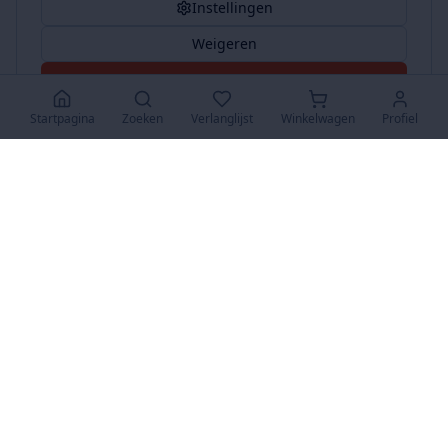
Instellingen
Weigeren
Accepteer Alles
Startpagina
Zoeken
Verlanglijst
Winkelwagen
Profiel
www.SuperKoopjes.be