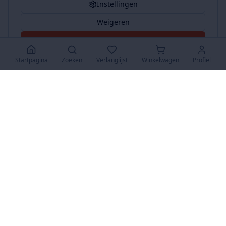
Instellingen
Weigeren
Accepteer Alles
Startpagina
Zoeken
Verlanglijst
Winkelwagen
Profiel
www.SuperKoopjes.be