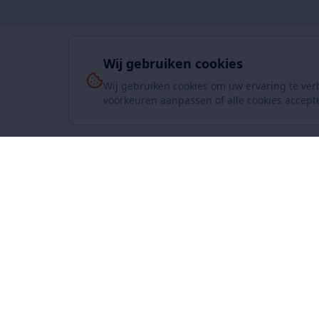
Wij gebruiken cookies
Wij gebruiken cookies om uw ervaring te ver
voorkeuren aanpassen of alle cookies accept
Over On
www.SuperKoopjes.be