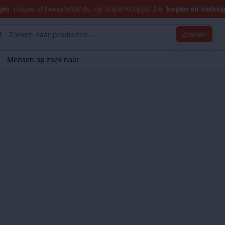
jes
nieuw of tweedehands: op SuperKoopjes.be
kopen en verko
Zoeken
Mensen op zoek naar