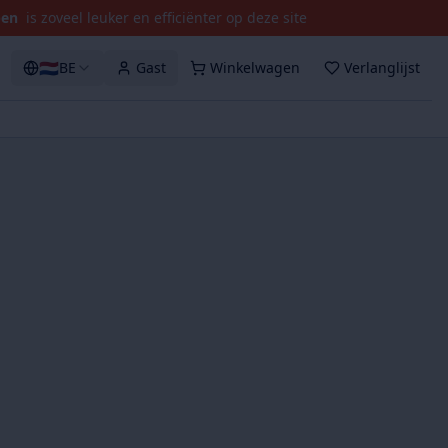
pen
is zoveel leuker en efficiënter op deze site
🇳🇱
BE
Gast
Winkelwagen
Verlanglijst