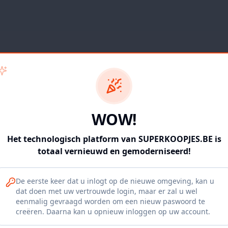
WOW!
Het technologisch platform van SUPERKOOPJES.BE is
totaal vernieuwd en gemoderniseerd!
De eerste keer dat u inlogt op de nieuwe omgeving, kan u
dat doen met uw vertrouwde login, maar er zal u wel
eenmalig gevraagd worden om een nieuw paswoord te
404
creëren. Daarna kan u opnieuw inloggen op uw account.