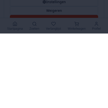
Instellingen
Weigeren
Accepteer Alles
Startpagina
Zoeken
Verlanglijst
Winkelwagen
Profiel
www.SuperKoopjes.be