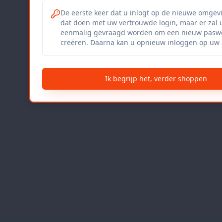
De eerste keer dat u inlogt op de nieuwe omgev
dat doen met uw vertrouwde login, maar er zal 
eenmalig gevraagd worden om een nieuw paswo
creëren. Daarna kan u opnieuw inloggen op uw 
Ik begrijp het, verder shoppen