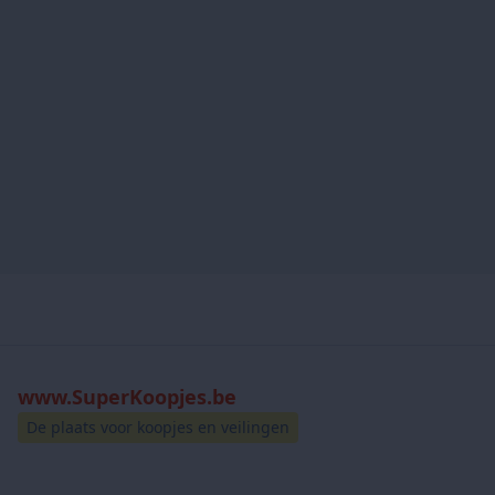
www.SuperKoopjes.be
De plaats voor koopjes en veilingen