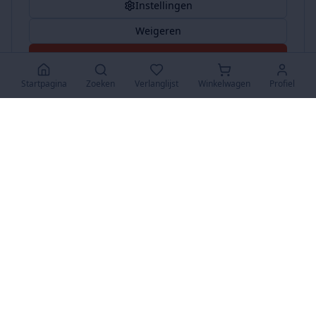
Instellingen
Weigeren
Accepteer Alles
Startpagina
Zoeken
Verlanglijst
Winkelwagen
Profiel
www.SuperKoopjes.be