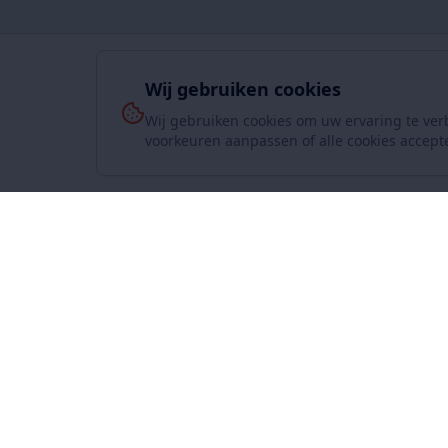
Wij gebruiken cookies
Wij gebruiken cookies om uw ervaring te ver
voorkeuren aanpassen of alle cookies accept
Over On
www.SuperKoopjes.be