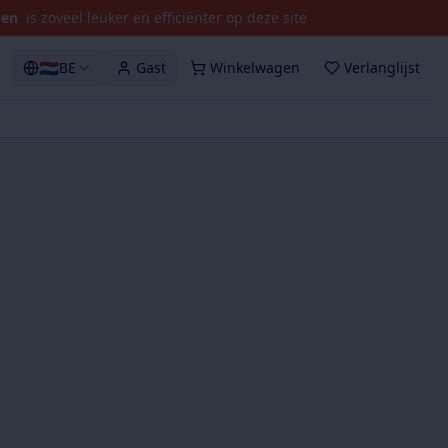
pen
is zoveel leuker en efficiënter op deze site
🇳🇱
BE
Gast
Winkelwagen
Verlanglijst