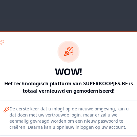
WOW!
Het technologisch platform van SUPERKOOPJES.BE is
totaal vernieuwd en gemoderniseerd!
De eerste keer dat u inlogt op de nieuwe omgeving, kan u
dat doen met uw vertrouwde login, maar er zal u wel
eenmalig gevraagd worden om een nieuw paswoord te
404
creëren. Daarna kan u opnieuw inloggen op uw account.