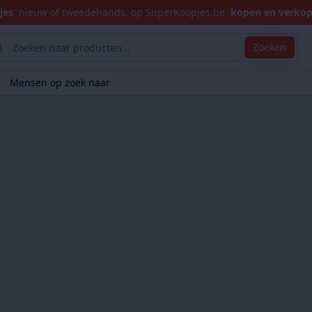
jes
nieuw of tweedehands: op SuperKoopjes.be
kopen en verko
Zoeken
Mensen op zoek naar