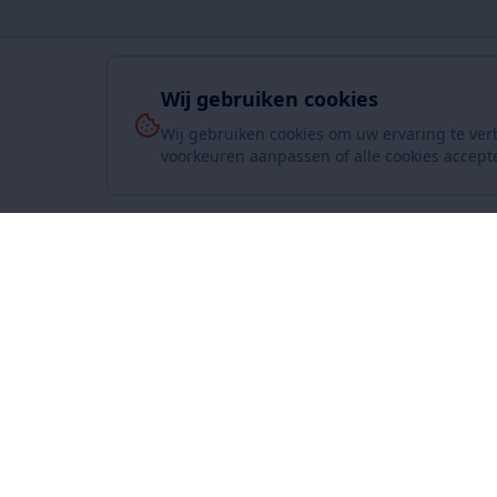
Wij gebruiken cookies
Wij gebruiken cookies om uw ervaring te ver
voorkeuren aanpassen of alle cookies accept
Over On
www.SuperKoopjes.be