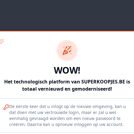
WOW!
Het technologisch platform van SUPERKOOPJES.BE is
totaal vernieuwd en gemoderniseerd!
De eerste keer dat u inlogt op de nieuwe omgeving, kan u
dat doen met uw vertrouwde login, maar er zal u wel
eenmalig gevraagd worden om een nieuw paswoord te
404
creëren. Daarna kan u opnieuw inloggen op uw account.