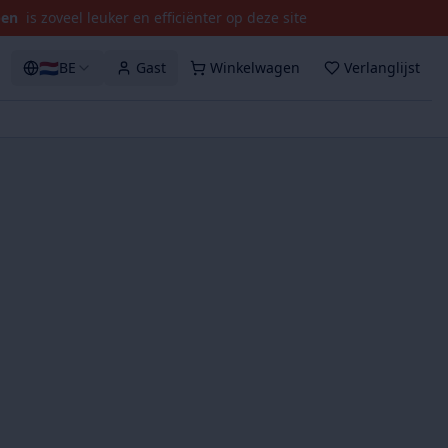
pen
is zoveel leuker en efficiënter op deze site
🇳🇱
BE
Gast
Winkelwagen
Verlanglijst