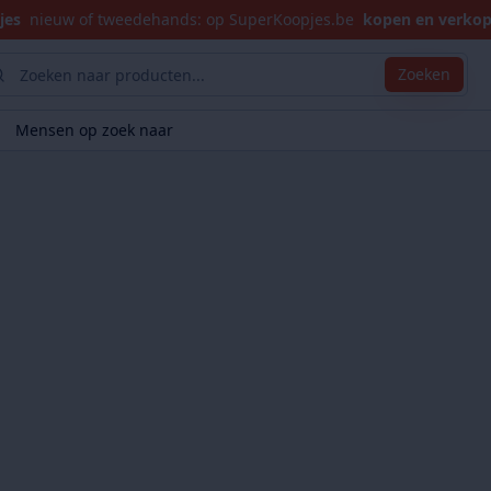
jes
nieuw of tweedehands: op SuperKoopjes.be
kopen en verko
Zoeken
Mensen op zoek naar