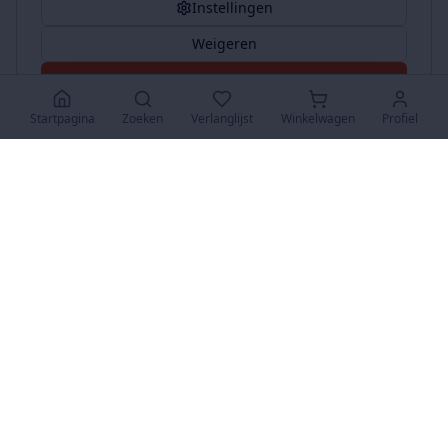
Instellingen
Weigeren
Accepteer Alles
Startpagina
Zoeken
Verlanglijst
Winkelwagen
Profiel
www.SuperKoopjes.be