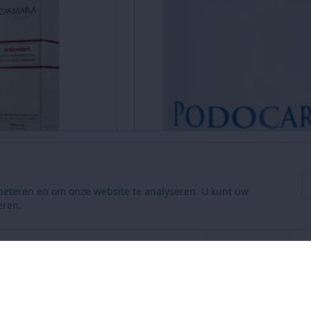
beteren en om onze website te analyseren. U kunt uw
ge voedende creme
eren.
inkelmand