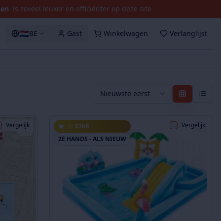
pen
is zoveel leuker en efficiënter op deze site
🇳🇱
BE
Gast
Winkelwagen
Verlanglijst
Nieuwste eerst
Vergelijk
Vergelijk
⭐ STAR
2E HANDS - ALS NIEUW