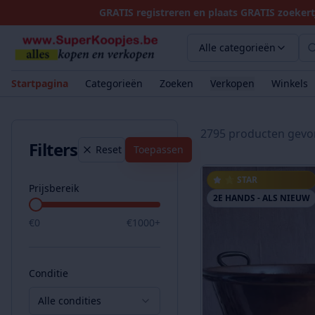
GRATIS registreren en plaats GRATIS zoekert
Alle categorieën
Startpagina
Categorieën
Zoeken
Verkopen
Winkels
2795
product
en
gevo
Filters
Reset
Toepassen
⭐ STAR
Prijsbereik
2E HANDS - ALS NIEUW
€
0
€
1000
+
Conditie
Alle condities