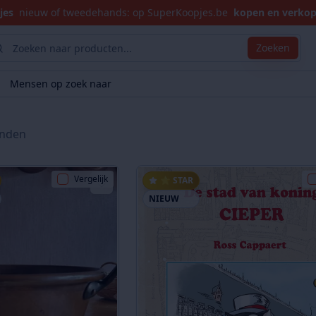
jes
nieuw of tweedehands: op SuperKoopjes.be
kopen en verko
Zoeken
Mensen op zoek naar
nden
Vergelijk
⭐ STAR
NIEUW