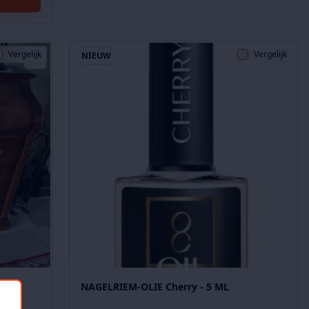
Vergelijk
Vergelijk
NIEUW
N
NAGELRIEM-OLIE Cherry - 5 ML