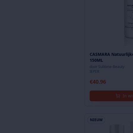
CASMARA Natuurlijke
150ML
door
Sublime-Beauty
IEPER
€
40.96
In w
NIEUW