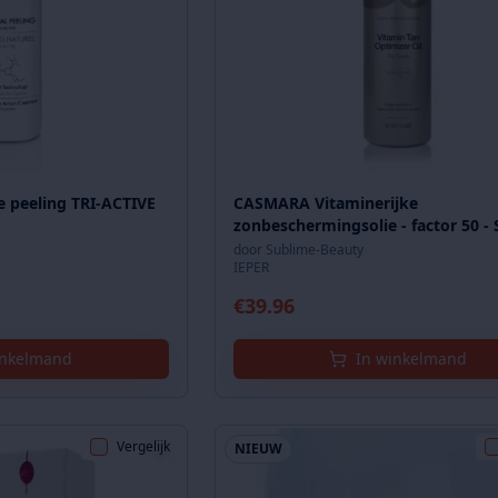
 peeling TRI-ACTIVE
CASMARA Vitaminerijke
zonbeschermingsolie - factor 50 - 
200 ml
door
Sublime-Beauty
IEPER
€
39.96
inkelmand
In winkelmand
Vergelijk
NIEUW