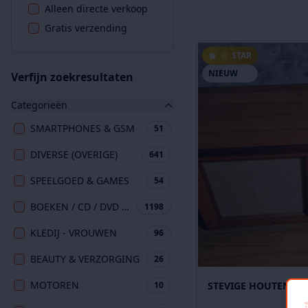
Alleen directe verkoop
Gratis verzending
⭐ STAR
NIEUW
Verfijn zoekresultaten
Categorieën
SMARTPHONES & GSM
51
DIVERSE (OVERIGE)
641
SPEELGOED & GAMES
54
BOEKEN / CD / DVD / VIDEO
1198
KLEDIJ - VROUWEN
96
BEAUTY & VERZORGING
26
MOTOREN
STEVIGE HOUTEN OP
10