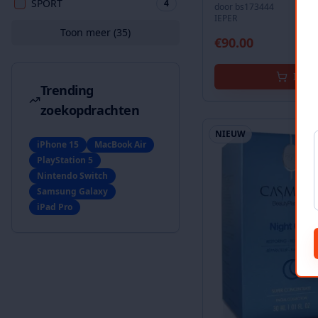
SPORT
4
door
bs173444
IEPER
Toon meer (
35
)
€
90.00
In w
Trending
zoekopdrachten
NIEUW
iPhone 15
MacBook Air
PlayStation 5
Nintendo Switch
Samsung Galaxy
iPad Pro