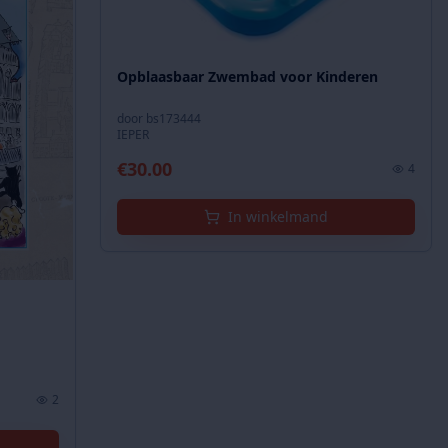
Opblaasbaar Zwembad voor Kinderen
door
bs173444
IEPER
€
30.00
4
In winkelmand
2