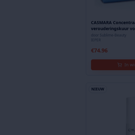
CASMARA Concentraat
verouderingskuur vo
door
Sublime-Beauty
IEPER
€
74.96
In w
NIEUW