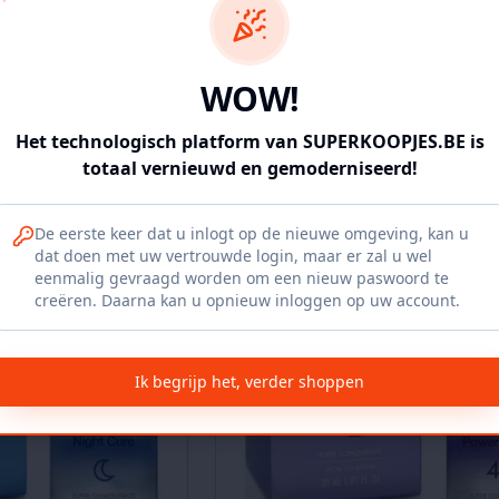
door
bs173444
IEPER
€
395.00
307
WOW!
inkelmand
In winkelmand
Het technologisch platform van SUPERKOOPJES.BE is
totaal vernieuwd en gemoderniseerd!
Vergelijk
NIEUW
De eerste keer dat u inlogt op de nieuwe omgeving, kan u
dat doen met uw vertrouwde login, maar er zal u wel
eenmalig gevraagd worden om een nieuw paswoord te
creëren. Daarna kan u opnieuw inloggen op uw account.
Ik begrijp het, verder shoppen