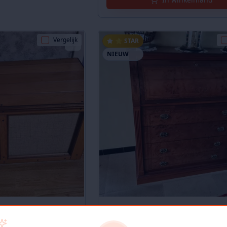
Vergelijk
⭐ STAR
NIEUW
BERGKIST
PRACHTIGE ANTIEKE COMMODE I
MASSIEF HOUT