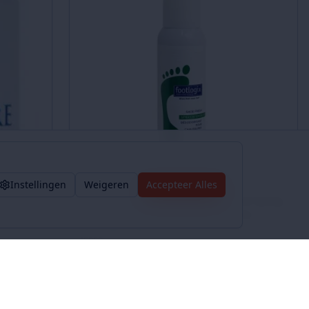
Instellingen
Weigeren
Accepteer Alles
FOOTLOGIX - Shoe Fresh Deodorant Spray,
125ml - (verfrissend schoenpartum)
door
Sublime-Beauty
IEPER
€
17.96
In winkelmand