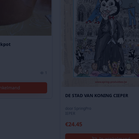
okpot
1
inkelmand
DE STAD VAN KONING CIEPER
door
SpringPro
IEPER
€
24.45
In winkelmand