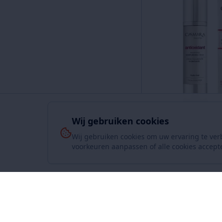
Wij gebruiken cookies
Wij gebruiken cookies om uw ervaring te ver
CASMARA Evenwichti
voorkeuren aanpassen of alle cookies accept
door
Sublime-Beauty
IEPER
€
39.96
In w