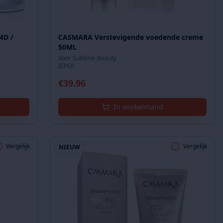
4D /
CASMARA Verstevigende voedende creme
50ML
door
Sublime-Beauty
IEPER
€
39.96
In winkelmand
Vergelijk
Vergelijk
NIEUW