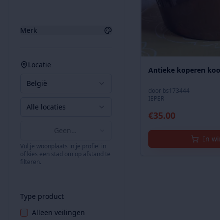
Merk
Locatie
Antieke koperen ko
België
door
bs173444
IEPER
Alle locaties
€
35.00
Geen
In w
afstandsbeperking
Vul je woonplaats in je profiel in
of kies een stad om op afstand te
filteren.
Type product
Alleen veilingen