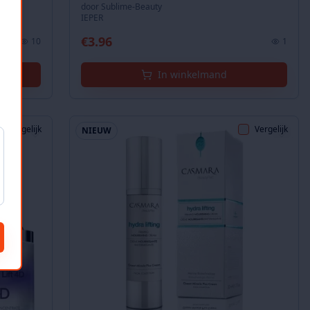
door
Sublime-Beauty
IEPER
€
3.96
10
1
In winkelmand
Vergelijk
Vergelijk
NIEUW