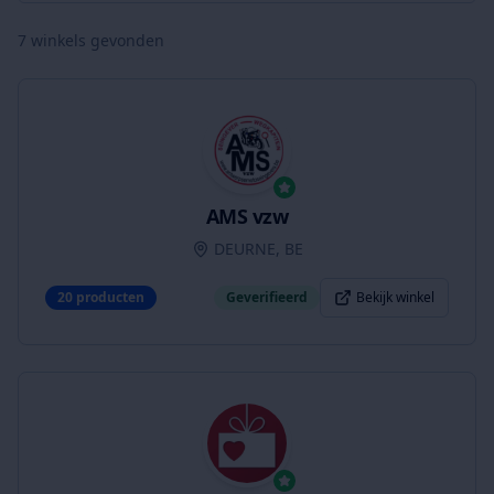
7
winkels gevonden
AMS vzw
DEURNE, BE
20
producten
Geverifieerd
Bekijk winkel