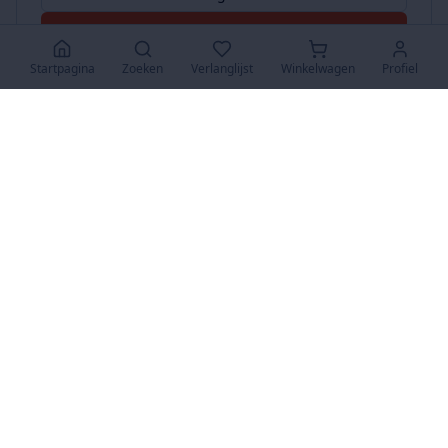
Accepteer Alles
Startpagina
Zoeken
Verlanglijst
Winkelwagen
Profiel
www.SuperKoopjes.be
De plaats voor koopjes en veilingen
Over Ons
Over ons
Contact
FAQ