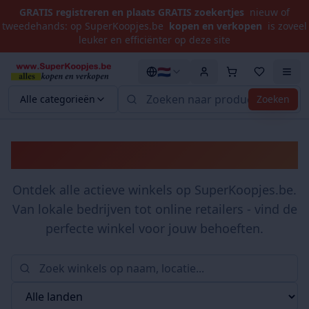
GRATIS registreren en plaats GRATIS zoekertjes
nieuw of
tweedehands: op SuperKoopjes.be
kopen en verkopen
is zoveel
leuker en efficiënter op deze site
🇳🇱
Alle categorieën
Zoeken
Winkels
Ontdek alle actieve winkels op SuperKoopjes.be.
Van lokale bedrijven tot online retailers - vind de
perfecte winkel voor jouw behoeften.