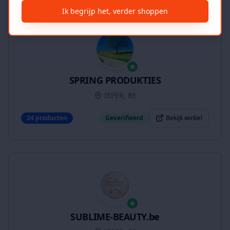
Ik begrijp het, verder shoppen
SPRING PRODUKTIES
IEPER, BE
24
producten
Geverifieerd
Bekijk winkel
SUBLIME-BEAUTY.be