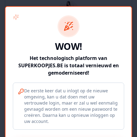
SUPERKOOPJES.BE
WOW!
2
producten
Geverifieerd
Bekijk winkel
Het technologisch platform van
SUPERKOOPJES.BE is totaal vernieuwd en
gemoderniseerd!
De eerste keer dat u inlogt op de nieuwe
omgeving, kan u dat doen met uw
Iepers Kwartier
vertrouwde login, maar er zal u wel eenmalig
gevraagd worden om een nieuw paswoord te
Ieper, BE
creëren. Daarna kan u opnieuw inloggen op
uw account.
1120
producten
Geverifieerd
Bekijk winkel