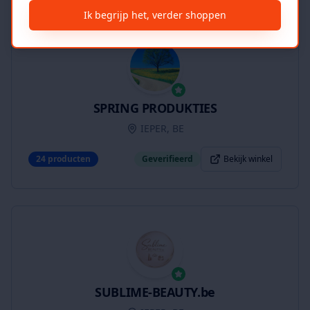
Ik begrijp het, verder shoppen
SPRING PRODUKTIES
IEPER, BE
24
producten
Geverifieerd
Bekijk winkel
SUBLIME-BEAUTY.be