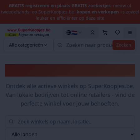
GRATIS registreren en plaats GRATIS zoekertjes
nieuw of
tweedehands: op SuperKoopjes.be
kopen en verkopen
is zoveel
leuker en efficiënter op deze site
🇳🇱
Alle categorieën
Zoeken
Winkels
Ontdek alle actieve winkels op SuperKoopjes.be.
Van lokale bedrijven tot online retailers - vind de
perfecte winkel voor jouw behoeften.