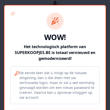
SUPERKOOPJES.BE
WOW!
2
producten
Geverifieerd
Bekijk winkel
Het technologisch platform van
SUPERKOOPJES.BE is totaal vernieuwd en
gemoderniseerd!
De eerste keer dat u inlogt op de nieuwe
omgeving, kan u dat doen met uw
Iepers Kwartier
vertrouwde login, maar er zal u wel eenmalig
gevraagd worden om een nieuw paswoord te
Ieper, BE
creëren. Daarna kan u opnieuw inloggen op
uw account.
1120
producten
Geverifieerd
Bekijk winkel