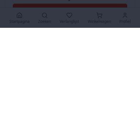
Accepteer Alles
Startpagina
Zoeken
Verlanglijst
Winkelwagen
Profiel
www.SuperKoopjes.be
De plaats voor koopjes en veilingen
Over Ons
Over ons
Contact
FAQ