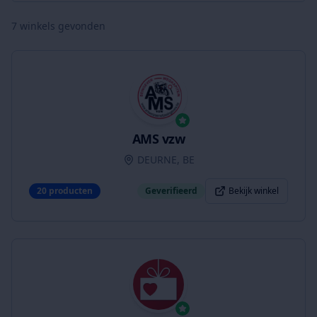
7
winkels gevonden
AMS vzw
DEURNE, BE
20
producten
Geverifieerd
Bekijk winkel