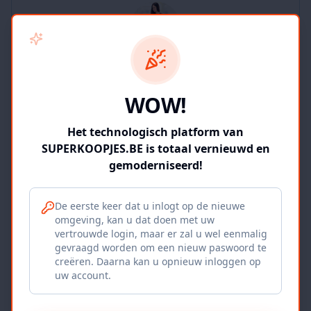
SUPERKOOPJES.BE
WOW!
2
producten
Geverifieerd
Bekijk winkel
Het technologisch platform van
SUPERKOOPJES.BE is totaal vernieuwd en
gemoderniseerd!
De eerste keer dat u inlogt op de nieuwe
omgeving, kan u dat doen met uw
Iepers Kwartier
vertrouwde login, maar er zal u wel eenmalig
gevraagd worden om een nieuw paswoord te
Ieper, BE
creëren. Daarna kan u opnieuw inloggen op
uw account.
1120
producten
Geverifieerd
Bekijk winkel