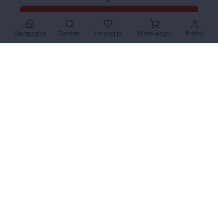
Accepteer Alles
Startpagina
Zoeken
Verlanglijst
Winkelwagen
Profiel
www.SuperKoopjes.be
De plaats voor koopjes en veilingen
Over Ons
Over ons
Contact
FAQ