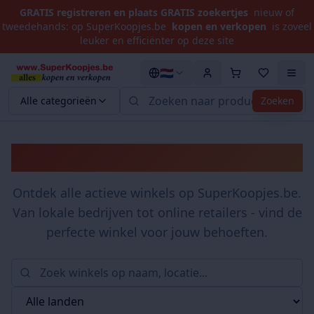
GRATIS registreren en plaats GRATIS zoekertjes
nieuw of
tweedehands: op SuperKoopjes.be
kopen en verkopen
is zoveel
leuker en efficiënter op deze site
🇳🇱
Alle categorieën
Zoeken
Winkels
Ontdek alle actieve winkels op SuperKoopjes.be.
Van lokale bedrijven tot online retailers - vind de
perfecte winkel voor jouw behoeften.