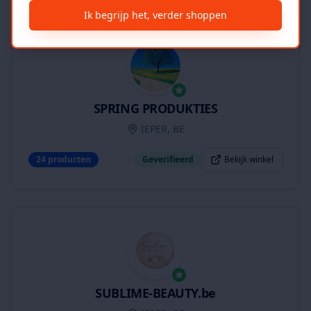
Ik begrijp het, verder shoppen
SPRING PRODUKTIES
IEPER, BE
24
producten
Geverifieerd
Bekijk winkel
SUBLIME-BEAUTY.be