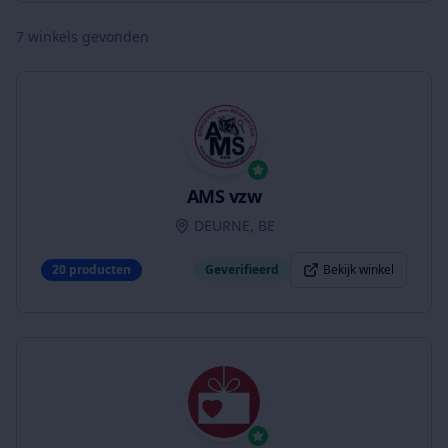
7
winkels gevonden
AMS vzw
DEURNE, BE
20
producten
Geverifieerd
Bekijk winkel