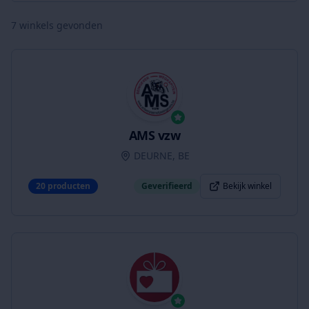
7
winkels gevonden
AMS vzw
DEURNE, BE
20
producten
Geverifieerd
Bekijk winkel