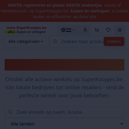
GRATIS registreren en plaats GRATIS zoekertjes
nieuw of
tweedehands: op SuperKoopjes.be
kopen en verkopen
is zoveel
leuker en efficiënter op deze site
🇳🇱
Alle categorieën
Zoeken
Winkels
Ontdek alle actieve winkels op SuperKoopjes.be.
Van lokale bedrijven tot online retailers - vind de
perfecte winkel voor jouw behoeften.