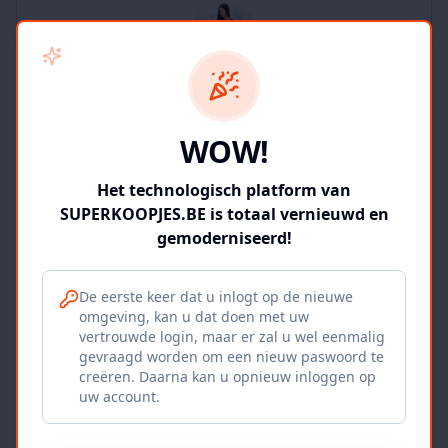
SUPERKOOPJES.BE
WOW!
2
producten
Geverifieerd
Bekijk winkel
Het technologisch platform van
SUPERKOOPJES.BE is totaal vernieuwd en
gemoderniseerd!
De eerste keer dat u inlogt op de nieuwe
omgeving, kan u dat doen met uw
Iepers Kwartier
vertrouwde login, maar er zal u wel eenmalig
gevraagd worden om een nieuw paswoord te
Ieper, BE
creëren. Daarna kan u opnieuw inloggen op
uw account.
1120
producten
Geverifieerd
Bekijk winkel