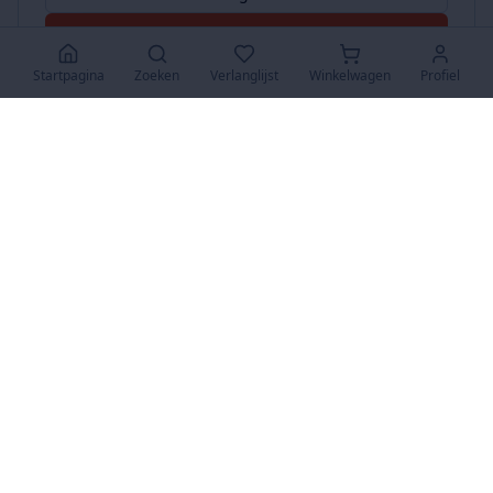
Accepteer Alles
Startpagina
Zoeken
Verlanglijst
Winkelwagen
Profiel
www.SuperKoopjes.be
De plaats voor koopjes en veilingen
Over Ons
Over ons
Contact
FAQ