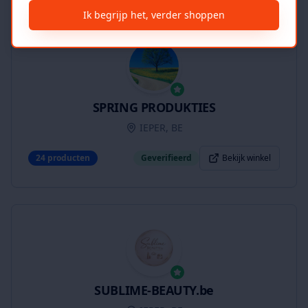
Ik begrijp het, verder shoppen
SPRING PRODUKTIES
IEPER, BE
24
producten
Geverifieerd
Bekijk winkel
SUBLIME-BEAUTY.be