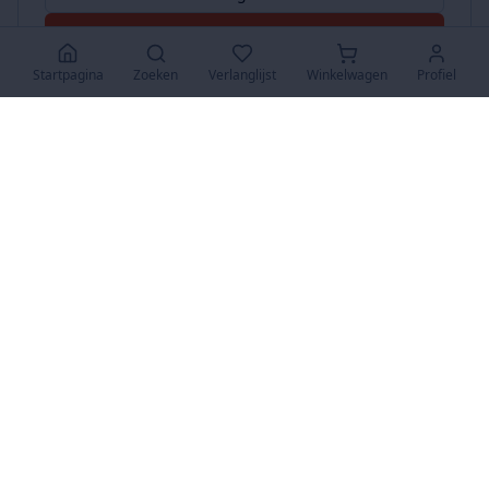
Accepteer Alles
Startpagina
Zoeken
Verlanglijst
Winkelwagen
Profiel
www.SuperKoopjes.be
De plaats voor koopjes en veilingen
Over Ons
Over ons
Contact
FAQ