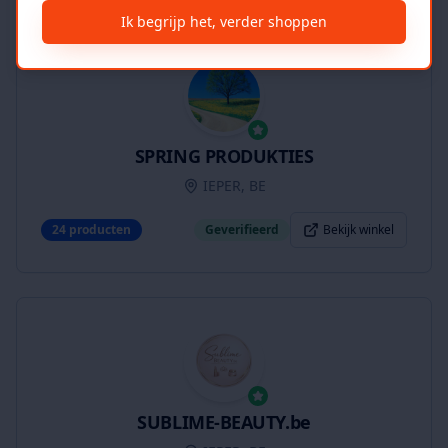
Ik begrijp het, verder shoppen
SPRING PRODUKTIES
IEPER, BE
24
producten
Geverifieerd
Bekijk winkel
SUBLIME-BEAUTY.be