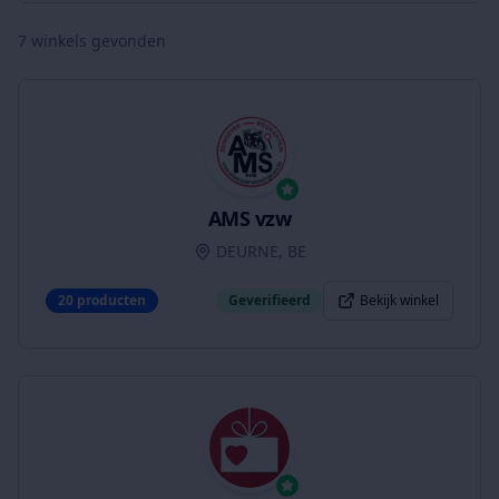
7
winkels gevonden
AMS vzw
DEURNE, BE
20
producten
Geverifieerd
Bekijk winkel