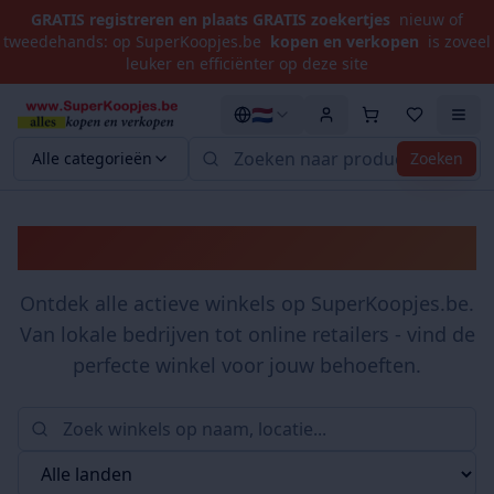
GRATIS registreren en plaats GRATIS zoekertjes
nieuw of
tweedehands: op SuperKoopjes.be
kopen en verkopen
is zoveel
leuker en efficiënter op deze site
🇳🇱
Alle categorieën
Zoeken
Winkels
Ontdek alle actieve winkels op SuperKoopjes.be.
Van lokale bedrijven tot online retailers - vind de
perfecte winkel voor jouw behoeften.