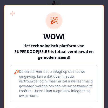
SUPERKOOPJES.BE
WOW!
2
producten
Geverifieerd
Bekijk winkel
Het technologisch platform van
SUPERKOOPJES.BE is totaal vernieuwd en
gemoderniseerd!
De eerste keer dat u inlogt op de nieuwe
omgeving, kan u dat doen met uw
Iepers Kwartier
vertrouwde login, maar er zal u wel eenmalig
gevraagd worden om een nieuw paswoord te
Ieper, BE
creëren. Daarna kan u opnieuw inloggen op
uw account.
1120
producten
Geverifieerd
Bekijk winkel