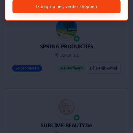
Ik begrijp het, verder shoppen
SPRING PRODUKTIES
IEPER, BE
24
producten
Geverifieerd
Bekijk winkel
SUBLIME-BEAUTY.be