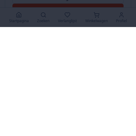
Accepteer Alles
Startpagina
Zoeken
Verlanglijst
Winkelwagen
Profiel
www.SuperKoopjes.be
De plaats voor koopjes en veilingen
Over Ons
Over ons
Contact
FAQ