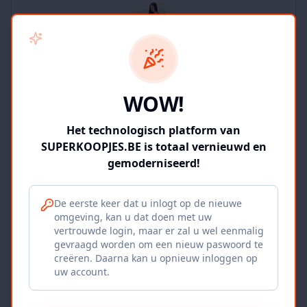
SUPERKOOPJES.BE
WOW!
2
producten
Geverifieerd
Bekijk winkel
Het technologisch platform van
SUPERKOOPJES.BE is totaal vernieuwd en
gemoderniseerd!
De eerste keer dat u inlogt op de nieuwe
omgeving, kan u dat doen met uw
Iepers Kwartier
vertrouwde login, maar er zal u wel eenmalig
gevraagd worden om een nieuw paswoord te
Ieper, BE
creëren. Daarna kan u opnieuw inloggen op
uw account.
1120
producten
Geverifieerd
Bekijk winkel