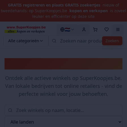
GRATIS registreren en plaats GRATIS zoekertjes
nieuw of
tweedehands: op SuperKoopjes.be
kopen en verkopen
is zoveel
leuker en efficiënter op deze site
🇳🇱
Alle categorieën
Zoeken
Winkels
Ontdek alle actieve winkels op SuperKoopjes.be.
Van lokale bedrijven tot online retailers - vind de
perfecte winkel voor jouw behoeften.