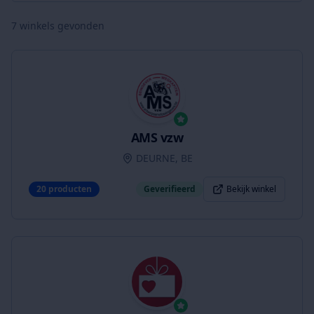
7
winkels gevonden
AMS vzw
DEURNE, BE
20
producten
Geverifieerd
Bekijk winkel