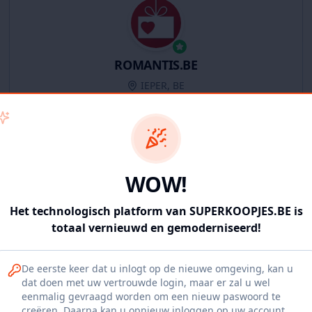
ROMANTIS.BE
IEPER, BE
11
producten
Geverifieerd
Bekijk winkel
WOW!
Het technologisch platform van SUPERKOOPJES.BE is
totaal vernieuwd en gemoderniseerd!
Iepers Kwartier
De eerste keer dat u inlogt op de nieuwe omgeving, kan u
Ieper, BE
dat doen met uw vertrouwde login, maar er zal u wel
eenmalig gevraagd worden om een nieuw paswoord te
1120
producten
Geverifieerd
Bekijk winkel
creëren. Daarna kan u opnieuw inloggen op uw account.