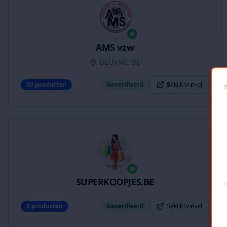
AMS vzw
DEURNE, BE
20
producten
Geverifieerd
Bekijk winkel
SUPERKOOPJES.BE
2
producten
Geverifieerd
Bekijk winkel