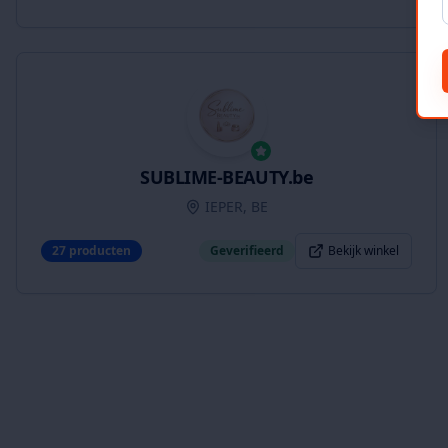
SUBLIME-BEAUTY.be
IEPER, BE
27
producten
Geverifieerd
Bekijk winkel