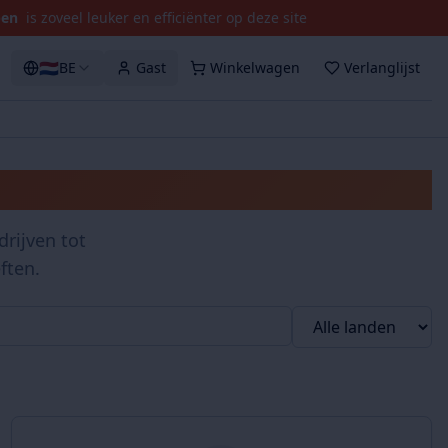
pen
is zoveel leuker en efficiënter op deze site
🇳🇱
BE
Gast
Winkelwagen
Verlanglijst
rijven tot
ften.