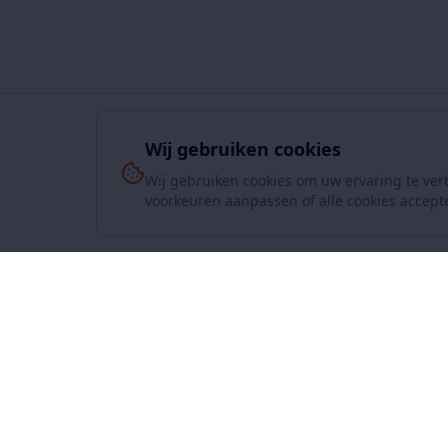
Wij gebruiken cookies
Wij gebruiken cookies om uw ervaring te ver
voorkeuren aanpassen of alle cookies accept
Over On
www.SuperKoopjes.be
De plaats voor koopjes en veilingen
Over ons
Contact