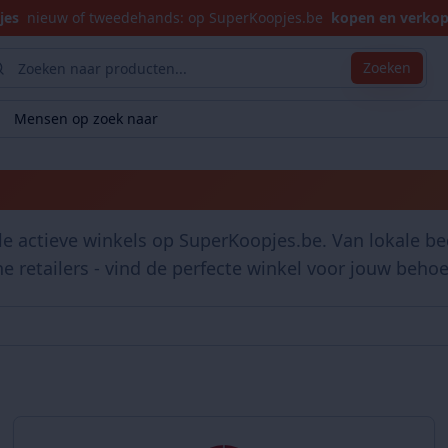
jes
nieuw of tweedehands: op SuperKoopjes.be
kopen en verko
Zoeken
Mensen op zoek naar
Winkels
le actieve winkels op SuperKoopjes.be. Van lokale bed
ne retailers - vind de perfecte winkel voor jouw behoe