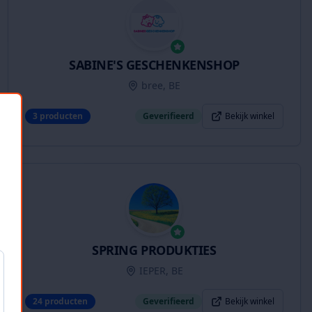
SABINE'S GESCHENKENSHOP
bree, BE
3
producten
Geverifieerd
Bekijk winkel
SPRING PRODUKTIES
IEPER, BE
24
producten
Geverifieerd
Bekijk winkel