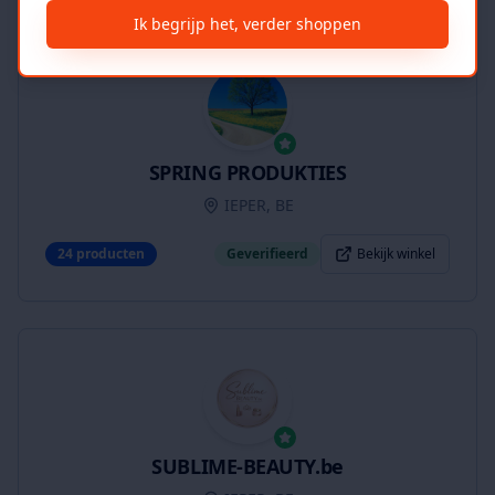
Ik begrijp het, verder shoppen
SPRING PRODUKTIES
IEPER, BE
24
producten
Geverifieerd
Bekijk winkel
SUBLIME-BEAUTY.be