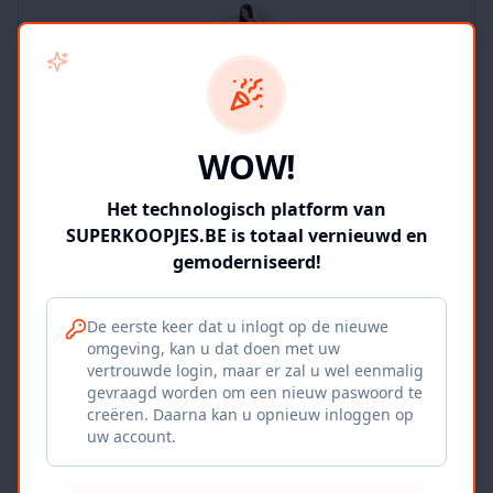
SUPERKOOPJES.BE
WOW!
2
producten
Geverifieerd
Bekijk winkel
Het technologisch platform van
SUPERKOOPJES.BE is totaal vernieuwd en
gemoderniseerd!
De eerste keer dat u inlogt op de nieuwe
omgeving, kan u dat doen met uw
Iepers Kwartier
vertrouwde login, maar er zal u wel eenmalig
gevraagd worden om een nieuw paswoord te
Ieper, BE
creëren. Daarna kan u opnieuw inloggen op
uw account.
1120
producten
Geverifieerd
Bekijk winkel