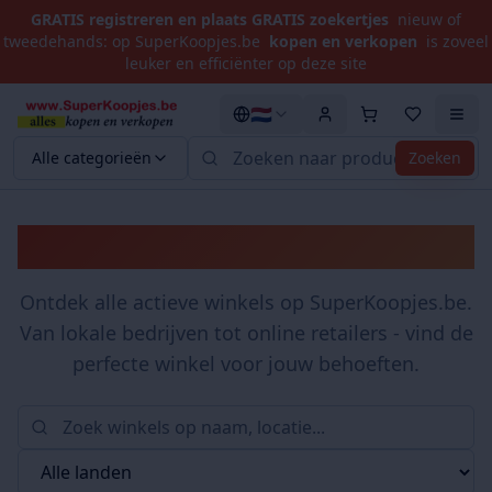
GRATIS registreren en plaats GRATIS zoekertjes
nieuw of
tweedehands: op SuperKoopjes.be
kopen en verkopen
is zoveel
leuker en efficiënter op deze site
🇳🇱
Alle categorieën
Zoeken
Winkels
Ontdek alle actieve winkels op SuperKoopjes.be.
Van lokale bedrijven tot online retailers - vind de
perfecte winkel voor jouw behoeften.