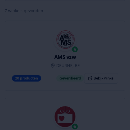
7
winkels gevonden
AMS vzw
DEURNE, BE
20
producten
Geverifieerd
Bekijk winkel