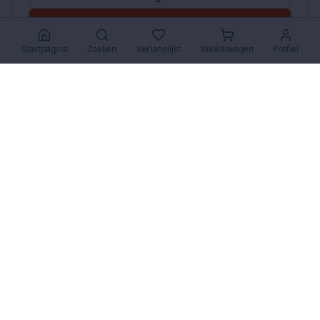
Accepteer Alles
Startpagina
Zoeken
Verlanglijst
Winkelwagen
Profiel
www.SuperKoopjes.be
De plaats voor koopjes en veilingen
Over Ons
Over ons
Contact
FAQ