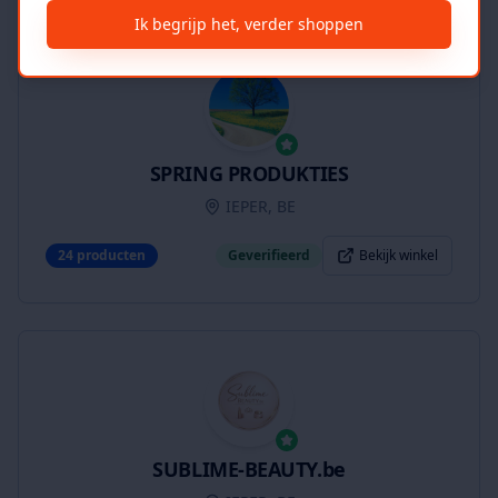
Ik begrijp het, verder shoppen
SPRING PRODUKTIES
IEPER, BE
24
producten
Geverifieerd
Bekijk winkel
SUBLIME-BEAUTY.be