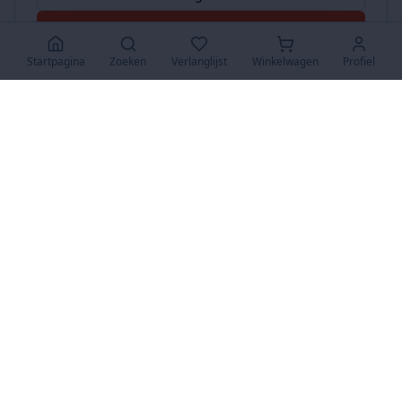
Accepteer Alles
Startpagina
Zoeken
Verlanglijst
Winkelwagen
Profiel
www.SuperKoopjes.be
De plaats voor koopjes en veilingen
Over Ons
Over ons
Contact
FAQ