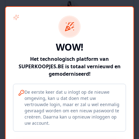
SUPERKOOPJES.BE
WOW!
2
producten
Geverifieerd
Bekijk winkel
Het technologisch platform van
SUPERKOOPJES.BE is totaal vernieuwd en
gemoderniseerd!
De eerste keer dat u inlogt op de nieuwe
omgeving, kan u dat doen met uw
Iepers Kwartier
vertrouwde login, maar er zal u wel eenmalig
gevraagd worden om een nieuw paswoord te
Ieper, BE
creëren. Daarna kan u opnieuw inloggen op
uw account.
1120
producten
Geverifieerd
Bekijk winkel