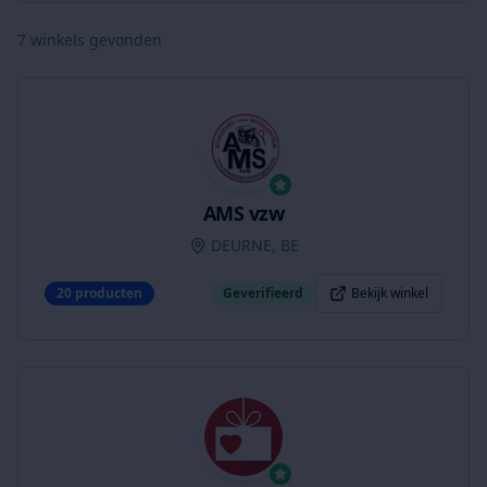
7
winkels gevonden
AMS vzw
DEURNE, BE
20
producten
Geverifieerd
Bekijk winkel