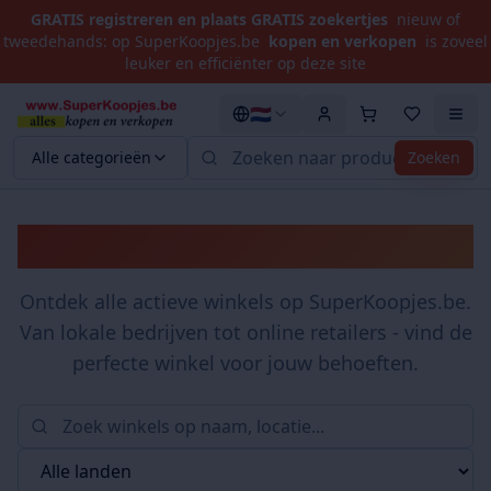
GRATIS registreren en plaats GRATIS zoekertjes
nieuw of
tweedehands: op SuperKoopjes.be
kopen en verkopen
is zoveel
leuker en efficiënter op deze site
🇳🇱
Alle categorieën
Zoeken
Winkels
Ontdek alle actieve winkels op SuperKoopjes.be.
Van lokale bedrijven tot online retailers - vind de
perfecte winkel voor jouw behoeften.