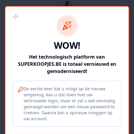
SUPERKOOPJES.BE
WOW!
2
producten
Geverifieerd
Bekijk winkel
Het technologisch platform van
SUPERKOOPJES.BE is totaal vernieuwd en
gemoderniseerd!
De eerste keer dat u inlogt op de nieuwe
omgeving, kan u dat doen met uw
Iepers Kwartier
vertrouwde login, maar er zal u wel eenmalig
gevraagd worden om een nieuw paswoord te
Ieper, BE
creëren. Daarna kan u opnieuw inloggen op
uw account.
1120
producten
Geverifieerd
Bekijk winkel