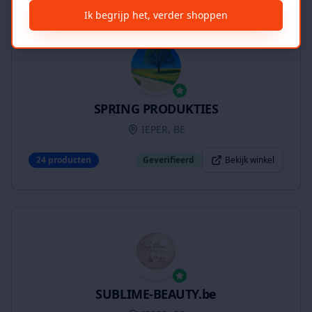
Ik begrijp het, verder shoppen
SPRING PRODUKTIES
IEPER, BE
24
producten
Geverifieerd
Bekijk winkel
SUBLIME-BEAUTY.be