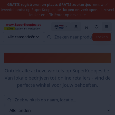
GRATIS registreren en plaats GRATIS zoekertjes
nieuw of
tweedehands: op SuperKoopjes.be
kopen en verkopen
is zoveel
leuker en efficiënter op deze site
🇳🇱
Alle categorieën
Zoeken
Winkels
Ontdek alle actieve winkels op SuperKoopjes.be.
Van lokale bedrijven tot online retailers - vind de
perfecte winkel voor jouw behoeften.