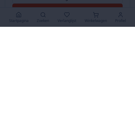
Accepteer Alles
Startpagina
Zoeken
Verlanglijst
Winkelwagen
Profiel
www.SuperKoopjes.be
De plaats voor koopjes en veilingen
Over Ons
Over ons
Contact
FAQ