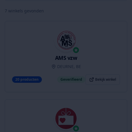
7
winkels gevonden
AMS vzw
DEURNE, BE
20
producten
Geverifieerd
Bekijk winkel