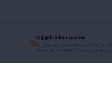
Wij gebruiken cookies
Wij gebruiken cookies om uw ervaring te ver
voorkeuren aanpassen of alle cookies accept
Over On
www.SuperKoopjes.be
De plaats voor koopjes en veilingen
Over ons
Contact