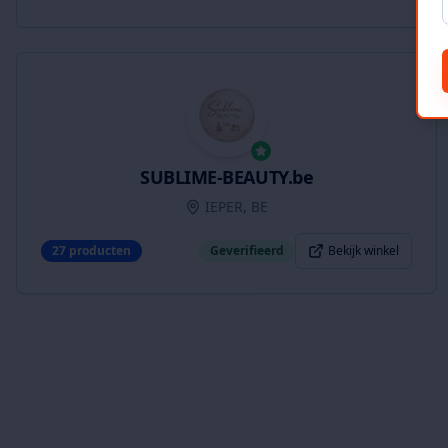
SUBLIME-BEAUTY.be
IEPER, BE
27
producten
Geverifieerd
Bekijk winkel