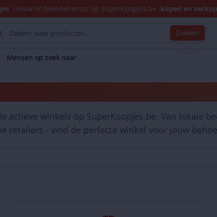
jes
nieuw of tweedehands: op SuperKoopjes.be
kopen en verko
Zoeken
Mensen op zoek naar
Winkels
le actieve winkels op SuperKoopjes.be. Van lokale bed
ne retailers - vind de perfecte winkel voor jouw behoe