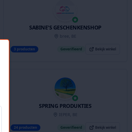
SABINE'S GESCHENKENSHOP
bree, BE
3
producten
Geverifieerd
Bekijk winkel
SPRING PRODUKTIES
IEPER, BE
24
producten
Geverifieerd
Bekijk winkel