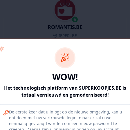
ROMANTIS.BE
IEPER, BE
11
producten
Geverifieerd
Bekijk winkel
WOW!
Het technologisch platform van SUPERKOOPJES.BE is
totaal vernieuwd en gemoderniseerd!
Iepers Kwartier
De eerste keer dat u inlogt op de nieuwe omgeving, kan u
Ieper, BE
dat doen met uw vertrouwde login, maar er zal u wel
eenmalig gevraagd worden om een nieuw paswoord te
1120
producten
Geverifieerd
Bekijk winkel
creëren. Daarna kan u opnieuw inloggen op uw account.