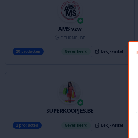
AMS vzw
DEURNE, BE
20
producten
Geverifieerd
Bekijk winkel
SUPERKOOPJES.BE
2
producten
Geverifieerd
Bekijk winkel