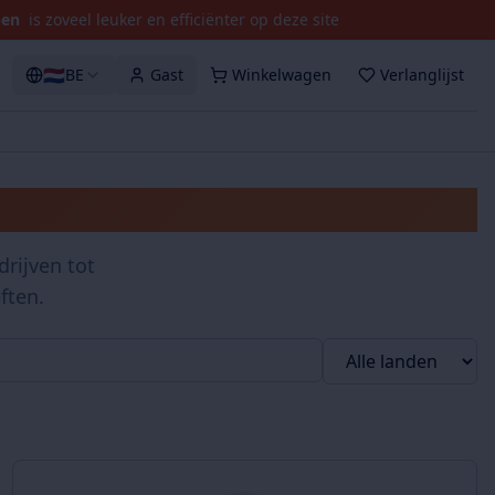
pen
is zoveel leuker en efficiënter op deze site
🇳🇱
BE
Gast
Winkelwagen
Verlanglijst
rijven tot
ften.